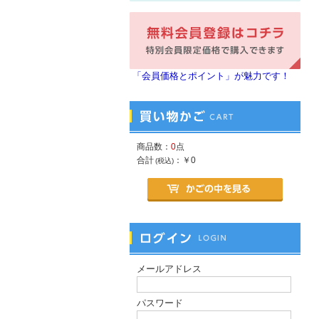
「会員価格とポイント」が魅力です！
商品数：
0
点
合計
：
￥0
(税込)
メールアドレス
パスワード