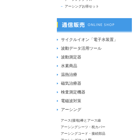
アーシングお得セット
サイクルイオン「電子水装置」
波動データ活用ツール
波動測定器
水素商品
温熱治療
磁気治療器
検査測定機器
電磁波対策
アーシング
アース(接地)棒とアース線
アーシングシーツ・枕カバー
アーシングコード・接続部品