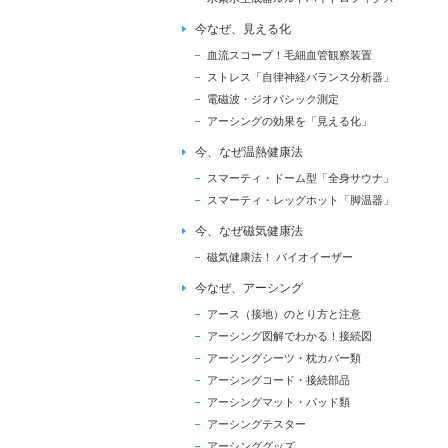
今なぜ、見える化
血流スコープ！毛細血管観察装置
ストレス「自律神経バランス分析器」
電磁波・ジオパシック測定
アーシングの効果を「見える化」
今、なぜ温熱健康法
スマーティ・ドーム型「全身サウナ」
スマーティ・レッグホット「脚温器」
今、なぜ磁気健康法
磁気健康法！ バイオイーザー
今なぜ、アーシング
アース（接地）のとり方と注意
アーシング図解でわかる！接続図
アーシングシーツ・枕カバー類
アーシングコード・接続部品
アーシングマット・パッド類
アーシングテスター
アーシンググッズ