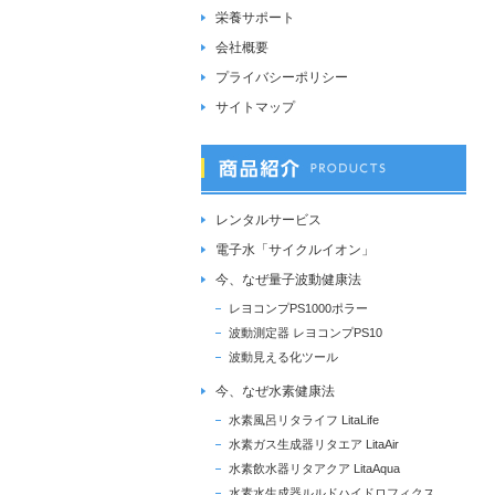
栄養サポート
会社概要
プライバシーポリシー
サイトマップ
レンタルサービス
電子水「サイクルイオン」
今、なぜ量子波動健康法
レヨコンプPS1000ポラー
波動測定器 レヨコンプPS10
波動見える化ツール
今、なぜ水素健康法
水素風呂リタライフ LitaLife
水素ガス生成器リタエア LitaAir
水素飲水器リタアクア LitaAqua
水素水生成器ルルドハイドロフィクス