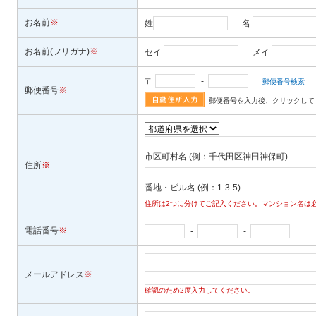
お名前
※
姓
名
お名前(フリガナ)
※
セイ
メイ
〒
-
郵便番号検索
郵便番号
※
郵便番号を入力後、クリックして
市区町村名 (例：千代田区神田神保町)
住所
※
番地・ビル名 (例：1-3-5)
住所は2つに分けてご記入ください。マンション名は
電話番号
※
-
-
メールアドレス
※
確認のため2度入力してください。