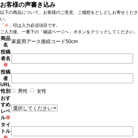
お客様の声書き込み
以下の商品について、お客様のご意見、ご感想をどしどしお寄せくださ
い。
「
※
」印は入力必須項目です。
ご入力後、一番下の「確認ページへ」ボタンをクリックしてください。
商品
家庭用アース接続コード50cm
名
投稿
者名
※
投稿
者
URL
性別
男性
女性
おす
すめ
レベ
ル
※
タイ
トル
※