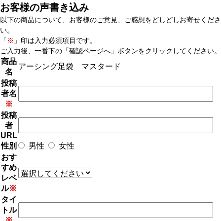
お客様の声書き込み
以下の商品について、お客様のご意見、ご感想をどしどしお寄せくださ
い。
「
※
」印は入力必須項目です。
ご入力後、一番下の「確認ページへ」ボタンをクリックしてください。
商品
アーシング足袋 マスタード
名
投稿
者名
※
投稿
者
URL
性別
男性
女性
おす
すめ
レベ
ル
※
タイ
トル
※