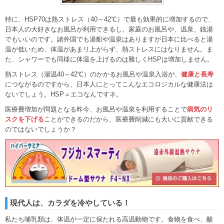
特に、HSP70は熱ストレス（40～42℃）で最も効果的に増加するので、
日本人の大好きなお風呂が利用できるし、家庭のお風呂や、温泉、銭湯
でもいいのです。諸外国でも湯船や温泉はありますが日本に比べると湯
温が低いため、体温があまリ上がらず、熱ストレスにはなりません。ま
た、シャワーでも同様に体温を上げるのは難しくHSPは増加しません。
熱ストレス（湯温40～42℃）のかかるお風呂や温泉入浴が、
健康と長寿
につながるのですから、日本人にとってこんなエコロジカルな健康法は
ないでしょう。HSP＝エコなんですネ。
医療費増加が問題となる昨今、お風呂や温泉を利用することで
病気のリ
スクを下げる
ことができるのだから、医療費削減にも大いに貢献できる
のではないでしょうか？
現代人は、カラダを冷やしている！
私たち哺乳類は、体温が一定に保たれる高温動物です。食物を食べ、酸