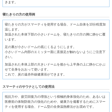
きます。
寝たきりの方の使用例
寝たきりの方がスマーティを使用する場合、ドーム自体を10分程度加
温します。
加温された本体下部の小さいドームを、寝たきりの方の脚に静かに覆
います。
足の裏が小さいドームの底にくるようにします。
小さいドーム内部のエミッター面に直接足が触れないようにご注意下
さい。
加温された本体上部の大きいドームを後から上半身の上に静かにかぶ
せて全身をおおって使います。
これで、炭の遠赤外線健康浴ができます。
スマーティのサウナとしての使用法
抵抗力や、疲労回復力の増強という積極的身体強化のため、あるいは
医療前の体制防衛力の強化のためや、健康力を備蓄するためにスマー
ティを使用する場合、ドーム型の全身温熱療法がお奨めです。