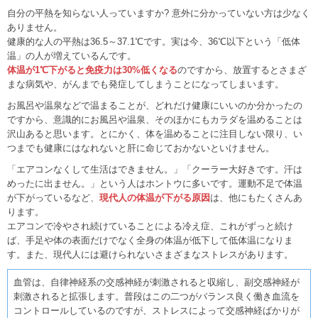
自分の平熱を知らない人っていますか? 意外に分かっていない方は少なく
ありません。
健康的な人の平熱は36.5～37.1℃です。実は今、36℃以下という「低体
温」の人が増えているんです。
体温が1℃下がると免疫力は30%低くなる
のですから、放置するとさまざ
まな病気や、がんまでも発症してしまうことになってしまいます。
お風呂や温泉などで温まることが、どれだけ健康にいいのか分かったの
ですから、意識的にお風呂や温泉、そのほかにもカラダを温めることは
沢山あると思います。とにかく、体を温めることに注目しない限り、い
つまでも健康にはなれないと肝に命じておかないといけません。
「エアコンなくして生活はできません。」「クーラー大好きです。汗は
めったに出ません。」という人はホントウに多いです。運動不足で体温
が下がっているなど、
現代人の体温が下がる原因
は、他にもたくさんあ
ります。
エアコンで冷やされ続けていることによる冷え症、これがずっと続け
ば、手足や体の表面だけでなく全身の体温が低下して低体温になりま
す。また、現代人には避けられないさまざまなストレスがあります。
血管は、自律神経系の交感神経が刺激されると収縮し、副交感神経が
刺激されると拡張します。普段はこの二つがバランス良く働き血流を
コントロールしているのですが、ストレスによって交感神経ばかりが