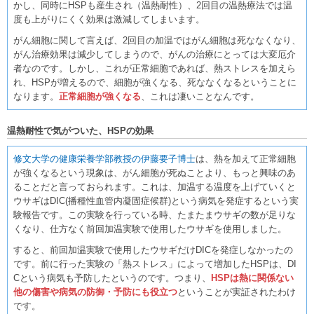
かし、同時にHSPも産生され（温熱耐性）、2回目の温熱療法では温
度も上がりにくく効果は激減してしまいます。
がん細胞に関して言えば、2回目の加温ではがん細胞は死ななくなり、
がん治療効果は減少してしまうので、がんの治療にとっては大変厄介
者なのです。しかし、これが正常細胞であれば、熱ストレスを加えら
れ、HSPが増えるので、細胞が強くなる、死ななくなるということに
なります。
正常細胞が強くなる
、これは凄いことなんです。
温熱耐性で気がついた、HSPの効果
修文大学の健康栄養学部教授の伊藤要子博士
は、熱を加えて正常細胞
が強くなるという現象は、がん細胞が死ぬことより、もっと興味のあ
ることだと言っておられます。これは、加温する温度を上げていくと
ウサギはDIC(播種性血管内凝固症候群)という病気を発症するという実
験報告です。この実験を行っている時、たまたまウサギの数が足りな
くなり、仕方なく前回加温実験で使用したウサギを使用しました。
すると、前回加温実験で使用したウサギだけDICを発症しなかったの
です。前に行った実験の「熱ストレス」によって増加したHSPは、DI
Cという病気も予防したというのです。つまり、
HSPは熱に関係ない
他の傷害や病気の防御・予防にも役立つ
ということが実証されたわけ
です。