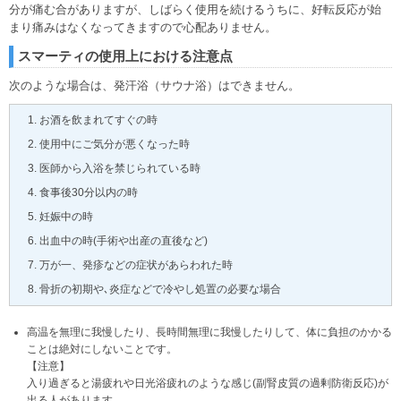
分が痛む合がありますが、しばらく使用を続けるうちに、好転反応が始
まり痛みはなくなってきますので心配ありません。
スマーティの使用上における注意点
次のような場合は、発汗浴（サウナ浴）はできません。
お酒を飲まれてすぐの時
使用中にご気分が悪くなった時
医師から入浴を禁じられている時
食事後30分以内の時
妊娠中の時
出血中の時(手術や出産の直後など)
万が一、発疹などの症状があらわれた時
骨折の初期や､炎症などで冷やし処置の必要な場合
高温を無理に我慢したり、長時間無理に我慢したりして、体に負担のかかる
ことは絶対にしないことです。
【注意】
入り過ぎると湯疲れや日光浴疲れのような感じ(副腎皮質の過剰防衛反応)が
出る人があります。