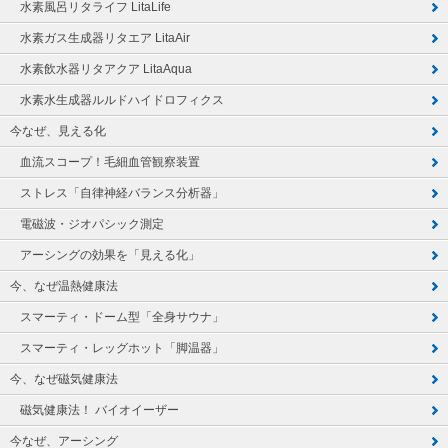
水素風呂リタライフ LitaLife
水素ガス生成器リタエア LitaAir
水素飲水器リタアクア LitaAqua
水素水生成器ルルドハイドロフィクス
今なぜ、見える化
血流スコープ！毛細血管観察装置
ストレス「自律神経バランス分析器」
電磁波・ジオパシック測定
アーシングの効果を「見える化」
今、なぜ温熱健康法
スマーティ・ドーム型「全身サウナ」
スマーティ・レッグホット「脚温器」
今、なぜ磁気健康法
磁気健康法！ バイオイーザー
今なぜ、アーシング