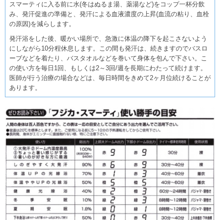
スマーティに入る前に水(冬はぬるま湯、薬湯など)をコップ一杯分飲
み、発汗促進の準備と、発汗による血液濃度の上昇(血流の粘り、血栓
の原因)を減らします。
発汗浴をした後、暖かい場所で、急激に体温の降下を起こさないよう
にしながら10分程休息します。この間も発汗は、続きますのでバスロ
ーブなどを着たり、バスタオルなどを巻いて身体を包んで下さい。こ
の使い方を毎日1回、もしくは2～3回/週を長期にわたって続けます。
医師が行う治療の場合などは、毎日時間をきめて2ヶ月位続けることが
あります。