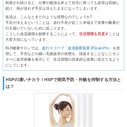
刺激され続けると、仕事や勉強を終えて自宅に帰っても血管は収縮し
続け、熱が送れず手足は冷えたままになってしまいます。
血流は、こんなときどのような状態なのでしょうか?
手足が冷えるということは、血行不良が起こり末端まで栄養や酸素が
行き届いていないために起こります。
こうした血流循環を観察することによって、
生活習慣を見直す
ことは
大変大切になっています。
BLH健康サロンでは、
血行スコープ「血流観察装置 BScan-Pro」
を使
用して、手先などの細い毛細血管の状態を、採血することなしにモニ
ターに血管画像を表示して、生活習慣の具体的な改善に役立てるよう
にしています。
HSPの凄いチカラ！HSPで病気予防・外敵を抑制する方法と
は？