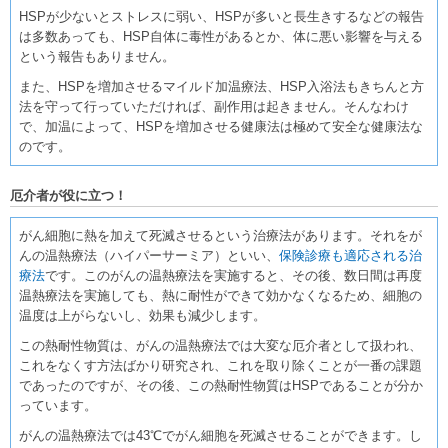
HSPが少ないとストレスに弱い、HSPが多いと長生きするなどの報告
は多数あっても、HSP自体に毒性があるとか、体に悪い影響を与える
という報告もありません。
また、HSPを増加させるマイルド加温療法、HSP入浴法もきちんと方
法を守って行っていただければ、副作用は起きません。そんなわけ
で、加温によって、HSPを増加させる健康法は極めて安全な健康法な
のです。
厄介者が役に立つ！
がん細胞に熱を加えて死滅させるという治療法があります。それをが
んの温熱療法（ハイパーサーミア）といい、
保険診療も適応される治
療法
です。このがんの温熱療法を実施すると、その後、数日間は再度
温熱療法を実施しても、熱に耐性ができて効かなくなるため、細胞の
温度は上がらないし、効果も減少します。
この熱耐性物質は、がんの温熱療法では大変な厄介者として扱われ、
これをなくす方法ばかり研究され、これを取り除くことが一番の課題
であったのですが、その後、この熱耐性物質はHSPであることが分か
っています。
がんの温熱療法では43℃でがん細胞を死滅させることができます。し