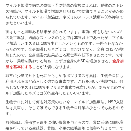
マイルド加温で病気の防御・予防効果の実験によれば、動物のストレ
ス潰瘍が、マイルド加温で増加させたHSPで防御できることが確かめ
られています。マイルド加温は、ネズミのストレス潰瘍を50%抑制で
きたといいます。
実はもっと興味ある結果が得られています。事前に何もしないネズミ
の死亡率は、過酷なストレスのもとでは30%以上であったが、マイル
ド加温したネズミは 100%生存したというものです。一匹も死ななか
ったのです。全身加温したネズミは、胃だけでなく、全身にHSPが増
加したので、全身傷害の結果起こる死亡率を低下させたのです。です
から、局所を防御する時も、まずは全身のHSPを増加させる。
全身加
温を基本にする
ことが大切になります。
非常に少量でヒトを死に至らしめるボツリヌス毒素は、生物テロにも
利用されるほど恐ろしく強力な毒素です。これを用いた実験では、何
もしないネズミは100%ボツリヌス毒素で死亡したが、あらかじめマイ
ルド加温したネズミは30%生存したといいいます。
生物テロに対して何も対応策のない今、マイルド加温療法、HSP入浴
法は貴重な、そして誰でもできる生物テロ対策のひとつでもあるので
す。
放射線は、増殖する細胞に強い影響を与えるので、常に活発に細胞増
殖を行っている生殖器、骨髄、小腸の絨毛細胞に傷害を与えます。で