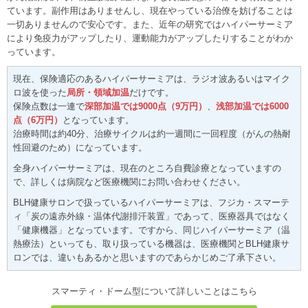
ています。副作用はありませんし、現在やっている治僚を妨げることは
一切ありませんので安心です。また、近年の研究ではハイパーサーミア
により免疫力がアップしたり、運動能力がアップしたりすることがわか
っています。
現在、保険適応のあるハイパーサーミアは、ラジオ波あるいはマイク
ロ波を使った
局所・領域加温
だけです。
保険点数は一連で
深部加温では9000点（9万円）
、
浅部加温では6000
点（6万円）
となっています。
治療時間は約40分、治療サイクルは約一週間に一回程度（がんの熱耐
性回避のため）になっています。
全身ハイパーサーミアは、現在のところ自費診療となっていますの
で、詳しくは病院など医療機関にお問い合わせください。
BLH健康サロンで扱っているハイパーサーミアは、フジカ・スマーテ
ィ「炭の遠赤外線・温体代謝排汗装置」であって、医療器具ではなく
「健康機器」となっています。ですから、同じハイパーサーミア（温
熱療法）といっても、取り扱っている機器は、医療機関とBLH健康サ
ロンでは、違いもあるかと思いますのであらかじめご了承下さい。
スマーティ・ドーム型について詳しいことはこちら