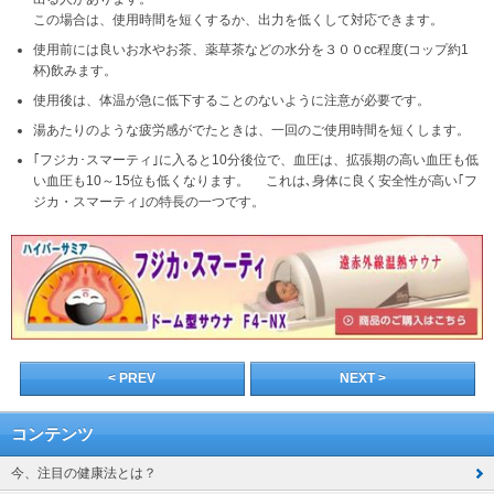
この場合は、使用時間を短くするか、出力を低くして対応できます。
使用前には良いお水やお茶、薬草茶などの水分を３００cc程度(コップ約1
杯)飲みます。
使用後は、体温が急に低下することのないように注意が必要です。
湯あたりのような疲労感がでたときは、一回のご使用時間を短くします。
｢フジカ･スマーティ｣に入ると10分後位で、血圧は、拡張期の高い血圧も低
い血圧も10～15位も低くなります。 これは､身体に良く安全性が高い｢フ
ジカ・スマーティ｣の特長の一つです。
< PREV
NEXT >
コンテンツ
今、注目の健康法とは？