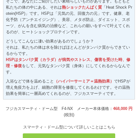
そこで、あなたにご紹介したい素晴らしいものがあります。もともと
私たちの体の中にある、それは
熱ショックたんぱく質
「Heat Shock Pr
otein(HSP)」です。HSPは「元気の元、回復力の元」です。健康、老
化予防（アンチエイジング）、美容、メタボ防止、ダイエット、スポ
ーツ、がんを含む病気の治療など、これらの願いをすべて叶えてくれ
るのが、ヒートショックプロテインです。
どうしてこんなに凄い効果があるのでしょうか？
それは、私たちの体は水を除けばほとんどがタンパク質からできてい
るからです。
HSPはタンパク質（カラダ）が病気やストレス、傷害を受けた時、修
理・修復
をして、元気なタンパク質（身体）にしてくれるからなんで
す。
入浴などで体を温めること
（ハイパーサーミア＝温熱効果）
でHSPが
増え免疫力を上げ、細胞の障害を修復してくれるわけです。その温熱
効果を簡単に一層高めてくれるのが、フジカスマーティです。
フジカスマーティ・ドーム型 F4-NX メーカー本体価格：
468,000 円
(税別)
スマーティ・ドーム型について詳しいことはこちら