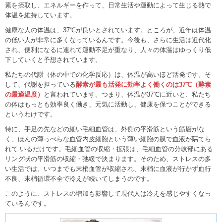
素を摂取し、エネルギーを作って、日常生活や運動によって生じる熱で
体温を維持しています。
健康な人の体温は、37℃が良いとされています。ところが、近年は体温
の低い人が非常に多くなっているんです。今後も、さらに生活は近代化
され、便利になるに連れて運動不足が重なり、人々の体温はゆっくり低
下していくと予想されています。
私たちの代謝（体の中での化学反応）は、体温が高いほど活発です。そ
して、代謝を担っている
酵素が最も活発に効率よく働くのは37℃（酵素
の最適温度）
と言われています。つまり、体温が37℃に近いと、私たち
の体はもっとも効率良く働き、元気に活動し、健康を保つことができる
というわけです。
特に、手足の先などの細い毛細血管は、外側の平滑筋という筋層がな
く、ほんの薄っぺらな血管内皮細胞という薄い細胞の膜で血液が隔てら
れて いるだけです。毛細血管の収縮・拡張は、毛細血管の分岐部にある
リング状の平滑筋の収縮・弛緩で決まります。そのため、ストレスの多
い生活では、いつまでも末梢血管が収縮され、末梢に血液が行かず血行
不良、末梢循環不全で冷えが続いてしまうのです。
このように、ストレスの増加も影響して現代人は冷えを感じやすくなっ
ているんです。