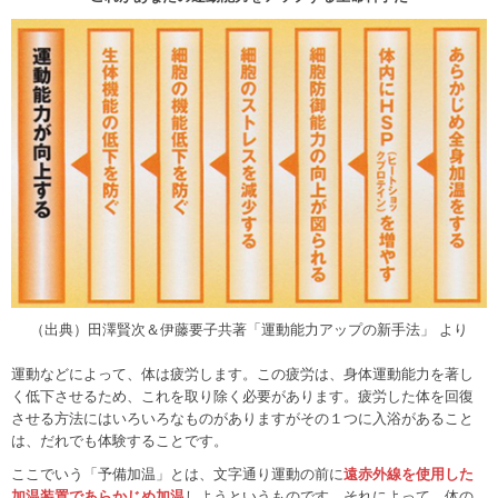
（出典）田澤賢次＆伊藤要子共著「運動能力アップの新手法」 より
運動などによって、体は疲労します。この疲労は、身体運動能力を著し
く低下させるため、これを取り除く必要があります。疲労した体を回復
させる方法にはいろいろなものがありますがその１つに入浴があること
は、だれでも体験することです。
ここでいう「予備加温」とは、文字通り運動の前に
遠赤外線を使用した
加温装置であらかじめ加温
しようというものです。それによって、体の