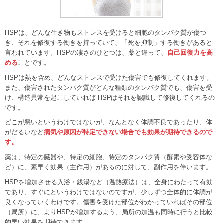
HSPは、どんな生き物もストレスを受けると細胞のタンパク質が傷つ
き、それを修復する働きを持っていて、「死を抑制」する働きがあると
言われています。HSPの凄さのひとつは、薬と違って、
自己回復力を高
める
ことです。
HSPは熱を含め、どんなストレスで受けた傷害でも修復してくれます。
また、傷害されたタンパク質がどんな種類のタンパク質でも、傷害を受
け、構造異常を起こしていれば HSPはそれを認識して修復してくれるの
です。
どこが悪いというわけではないが、なんとなく体調不良であったり、体
がだるいなど
病気や原因が特定できない場合でも効果が期待できるので
す。
薬は、特定の臓器や、特定の細胞、特定のタンパク質（酵素や受容体な
ど）に、素早く効果（主作用）があるのに対して、副作用を伴います。
HSPを増加させる入浴・銭湯など（温熱療法）は、全身にわたって有効
であり、すぐにというわけではないのですが、少しずつ全体的に体調が
良くなっていくわけです。傷害を受けた部位がわかっていればその部位
（局所）に、よりHSPが増加するよう、局所の加温も同時に行うと比較
的早い効果を期待できます。