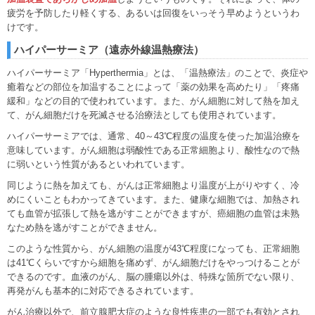
疲労を予防したり軽くする、あるいは回復をいっそう早めようというわ
けです。
ハイパーサーミア（遠赤外線温熱療法）
ハイパーサーミア「Hyperthermia」とは、「温熱療法」のことで、炎症や
癒着などの部位を加温することによって「薬の効果を高めたり」「疼痛
緩和」などの目的で使われています。また、がん細胞に対して熱を加え
て、がん細胞だけを死滅させる治療法としても使用されています。
ハイパーサーミアでは、通常、40～43℃程度の温度を使った加温治療を
意味しています。がん細胞は弱酸性である正常細胞より、酸性なので熱
に弱いという性質があるといわれています。
同じように熱を加えても、がんは正常細胞より温度が上がりやすく、冷
めにくいこともわかってきています。また、健康な細胞では、加熱され
ても血管が拡張して熱を逃がすことができますが、癌細胞の血管は未熟
なため熱を逃がすことができません。
このような性質から、がん細胞の温度が43℃程度になっても、正常細胞
は41℃くらいですから細胞を痛めず、がん細胞だけをやっつけることが
できるのです。血液のがん、脳の腫瘍以外は、特殊な箇所でない限り、
再発がんも基本的に対応できるされています。
がん治療以外で、前立腺肥大症のような良性疾患の一部でも有効とされ