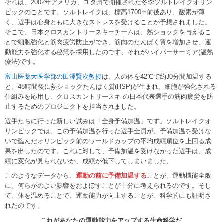
それは、2002年アメリカ、ユタ州で開催された冬季ソルトレイクオリン
ピックのことです。ソルトレイクは、標高1700m前後あり、酸素が薄
く、選手は心身ともに大きなストレスを受けることが予想されました。
そこで、日本クロスカントリースキーチームは、熱ショックを与えるこ
とで細胞強化と筋肉疲労防止ができ、筋肉のたんぱく質を増加させ、運
動能力を強化する秘策を採用したのです、それがハイパーサーミア(温熱
療法)です。
富山医薬大医学部の田澤賢次教授
は、人の体を42℃で約30分間加温する
と、48時間後に熱ショックたんぱく質(HSP)が生まれ、細胞が強化される
仕組みを応用し、クロスカントリースキ-の日本代表選手の筋肉疲労を防
止するためのプロジェクトを担当されました。
選手たちに行った新しい試みは「全身予備加温」です。ソルトレイクオ
リンピックでは、この予備加温を行った選手全員が、予備加温を受けな
いで臨んだオリンピック前のワールドカップの平均成績順位を上回る成
果を出したのです。これに対して、予備加温を受けなかった選手は、成
績に変化が見られないか、成績が低下してしまいました。
このようなデータから、
運動の前に予備加温する
ことが、運動機能全般
に、何らかのよい影響をおよぼすことが十分に考えられるのです。そし
て、体を温めることで、運動能力が向上することが、科学的にも証明さ
れたのです。
これがあなたの運動能力をアップする生命科学だ