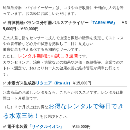
磁気治療器「バイオイーザー」は、コリや血行改善に圧倒的な人気を誇
っています。お気軽にお試しいただけます。
自律神経バランス分析器パルスアナライザー
「TAS9VIEW」
✅
￥3
5,000円～￥50,000円
左の人差し指をセンサーに挟んで血流と振動の脈動を測定してストレス
や血管年齢など心身の状態を把握して、目に見えない
健康効果を見える化する画期的なツールです。
レンタル期間はお試し３週間
ただし、
です。
カウンセリング、治療・実験などの効果や評価・保健指導、企業でのス
トレス測定で、おひとりお一人の健康改善と維持管理が簡単に行えま
す。
水素ガス生成器
リタエア（lita air）
✅
￥15,000円
水素商品のお試しレンタルなら、こちらがおススメです。レンタルは期
間は一ヶ月単位です。
お得なレンタルで毎日でき
（注）３ケ月以上はお得な
る水素三昧！
をお選び下さい。
電子水装置
「サイクルイオン」
✅
￥25,000円