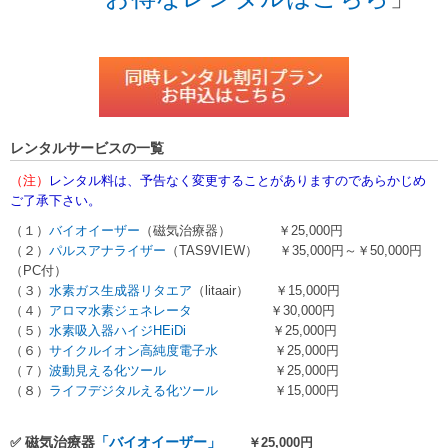
レンタルサービスの一覧
（注）
レンタル料は、予告なく変更することがありますのであらかじめ
ご了承下さい。
（１）
バイオイーザー
（磁気治療器） ￥25,000円
（２）
パルスアナライザー
（TAS9VIEW） ￥35,000円～￥50,000円
（PC付）
（３）
水素ガス生成器リタエア
（litaair） ￥15,000円
（４）
アロマ水素ジェネレータ
￥30,000円
（５）
水素吸入器
ハ
イジHEiDi
￥25,000円
（６）
サイクルイオン高純度電子水
￥25,000円
（７）
波動見える化ツール
￥25,000円
（８）
ライフデジタルえる化ツール
￥15,000円
磁気治療器
「バイオイーザー」
✅
￥25,000円