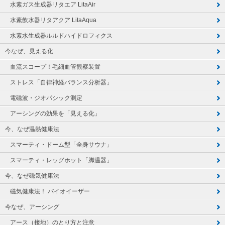
水素ガス生成器リタエア LitaAir
水素飲水器リタアクア LitaAqua
水素水生成器ルルドハイドロフィクス
今なぜ、見える化
血流スコープ！毛細血管観察装置
ストレス「自律神経バランス分析器」
電磁波・ジオパシック測定
アーシングの効果を「見える化」
今、なぜ温熱健康法
スマーティ・ドーム型「全身サウナ」
スマーティ・レッグホット「脚温器」
今、なぜ磁気健康法
磁気健康法！ バイオイーザー
今なぜ、アーシング
アース（接地）のとり方と注意