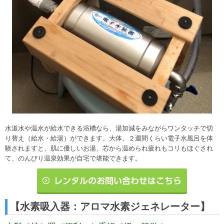
水道水や温水が給水できる浴槽なら、湯加減をみながらワンタッチで切
り替え（給水・給湯）ができます。大体、２週間くらい電子水風呂を体
験されますと、肌に優しいお湯、芯から温められ疲れもコリもほぐされ
て、のんびり温泉効果が自宅で堪能できます。
【水素吸入器：アロマ水素ジェネレーター】