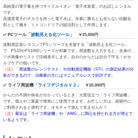
高純度の電子量を持つサイクルイオン「電子水装置」のお試しレンタル
です。
高濃度電子のチカラを持った電子水は、水素に勝るとも劣らない抗酸化
剤として働き、ミトコンドリアの賦活剤として作用します。
PCツール
「波動見える化ツール」
✅
￥25,000円
波動測定器レヨコンプPSシリーズを支援する「波動見える化ツール」
で、PS10やPS1000シリーズが対象です。周波数を入力すると、全身の
ツボ画像やリストで詳細表示します。自分のからだは自分で守る！がセ
ルフケアの狙いです。
（注）
「周波数のレンジテスト」や自動測定機能（STI）の測定結果の分
析ができるので、治療家の方にはマニュアルレスで好評です。
ライフ周波機
「ライフデジタルＶ２」
✅
￥20,000円
からだの不調や病名が分かっているとき、大変役立つ「ライフ周波機」
です。個人やご家庭で簡単にご使用できます。お忙しい方は、就寝中に
ご利用されると便利です。オモチャで遊んで見ませんか？
（注）
最近は「ライフ周波機」や「AWG」に関心を持たれる方が増えて
いるようです。