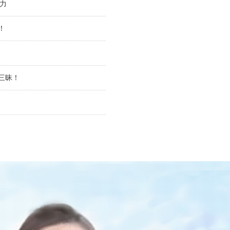
魅力
！
三昧！