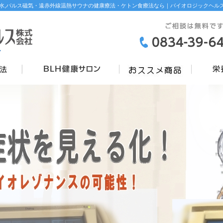
水,パルス磁気・遠赤外線温熱サウナの健康療法・ケトン食療法なら｜バイオロジックヘル