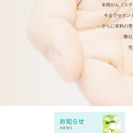
末期がん（ステ
今までセカン
さらに有料の専
弊社
究