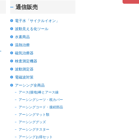
通信販売
電子水「サイクルイオン」
波動見える化ツール
水素商品
温熱治療
ー
磁気治療器
検査測定機器
波動測定器
電磁波対策
アーシング全商品
アース(接地)棒とアース線
アーシングシーツ・枕カバー
アーシングコード・接続部品
アーシングマット類
アーシンググッズ
アーシングテスター
アーシングお得セット