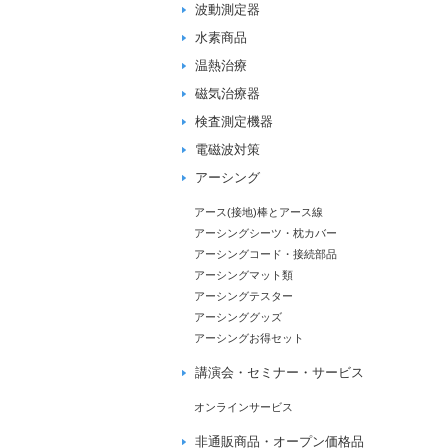
波動測定器
水素商品
温熱治療
磁気治療器
検査測定機器
電磁波対策
アーシング
アース(接地)棒とアース線
アーシングシーツ・枕カバー
アーシングコード・接続部品
アーシングマット類
アーシングテスター
アーシンググッズ
アーシングお得セット
講演会・セミナー・サービス
オンラインサービス
非通販商品・オープン価格品