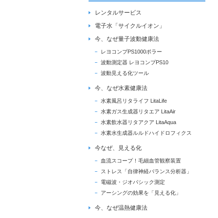
レンタルサービス
電子水「サイクルイオン」
今、なぜ量子波動健康法
レヨコンプPS1000ポラー
波動測定器 レヨコンプPS10
波動見える化ツール
今、なぜ水素健康法
水素風呂リタライフ LitaLife
水素ガス生成器リタエア LitaAir
水素飲水器リタアクア LitaAqua
水素水生成器ルルドハイドロフィクス
今なぜ、見える化
血流スコープ！毛細血管観察装置
ストレス「自律神経バランス分析器」
電磁波・ジオパシック測定
アーシングの効果を「見える化」
今、なぜ温熱健康法