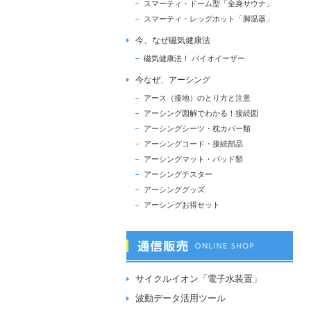
スマーティ・ドーム型「全身サウナ」
スマーティ・レッグホット「脚温器」
今、なぜ磁気健康法
磁気健康法！ バイオイーザー
今なぜ、アーシング
アース（接地）のとり方と注意
アーシング図解でわかる！接続図
アーシングシーツ・枕カバー類
アーシングコード・接続部品
アーシングマット・パッド類
アーシングテスター
アーシンググッズ
アーシングお得セット
サイクルイオン「電子水装置」
波動データ活用ツール