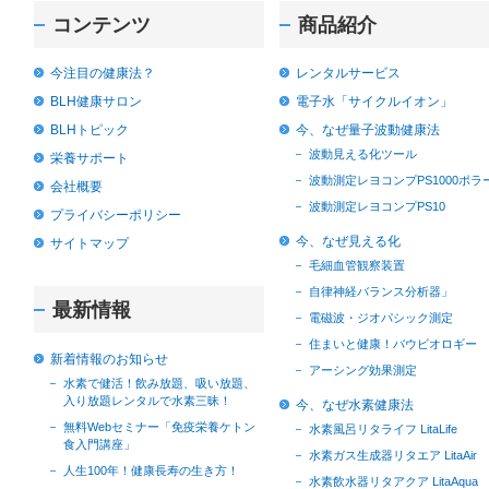
コンテンツ
商品紹介
今注目の健康法？
レンタルサービス
BLH健康サロン
電子水「サイクルイオン」
BLHトピック
今、なぜ量子波動健康法
波動見える化ツール
栄養サポート
波動測定レヨコンプPS1000ポラ
会社概要
波動測定レヨコンプPS10
プライバシーポリシー
今、なぜ見える化
サイトマップ
毛細血管観察装置
自律神経バランス分析器」
最新情報
電磁波・ジオパシック測定
住まいと健康！バウビオロギー
新着情報のお知らせ
アーシング効果測定
水素で健活！飲み放題、吸い放題、
入り放題レンタルで水素三昧！
今、なぜ水素健康法
無料Webセミナー「免疫栄養ケトン
水素風呂リタライフ LitaLife
食入門講座」
水素ガス生成器リタエア LitaAir
人生100年！健康長寿の生き方！
水素飲水器リタアクア LitaAqua