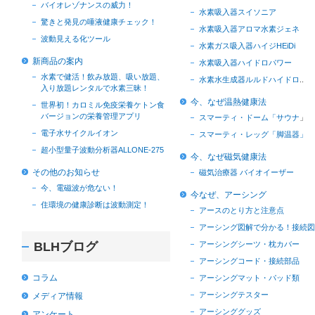
バイオレゾナンスの威力！
水素吸入器スイソニア
驚きと発見の唾液健康チェック！
水素吸入器アロマ水素ジェネ
波動見える化ツール
水素ガス吸入器ハイジHEiDi
新商品の案内
水素吸入器ハイドロパワー
水素で健活！飲み放題、吸い放題、
水素水生成器ルルドハイドロ
..
入り放題レンタルで水素三昧！
今、なぜ温熱健康法
世界初！カロミル免疫栄養ケトン食
バージョンの栄養管理アプリ
スマーティ・ドーム「サウナ
」
電子水サイクルイオン
スマーティ・レッグ「脚温器」
超小型量子波動分析器ALLONE-275
今、なぜ磁気健康法
その他のお知らせ
磁気治療器 バイオイーザー
今、電磁波が危ない！
今なぜ、アーシング
住環境の健康診断は波動測定！
アースのとり方と注意点
アーシング図解で分かる！接続図
BLHブログ
アーシングシーツ・枕カバー
アーシングコード・接続部品
コラム
アーシングマット・パッド類
アーシングテスター
メディア情報
アーシンググッズ
アンケート