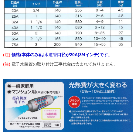
(注)
価格(本体のみ)
は
水道管
口径が20A(3/4インチ)
です。
(注)
電子水装置の取り付け工事代金は含まれておりません。