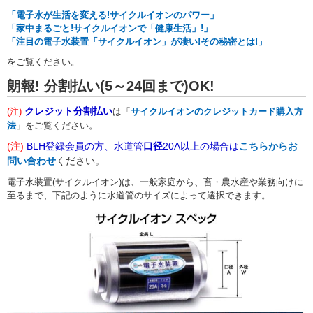
「電子水が生活を変える!サイクルイオンのパワー」
「家中まるごと!サイクルイオンで「健康生活」!」
「注目の電子水装置「サイクルイオン」が凄い!その秘密とは!」
をご覧ください。
朗報! 分割払い(5～24回まで)OK!
クレジット分割払い
(注)
は「
サイクルイオンのクレジットカード購入方
法
」をご覧ください。
(注)
BLH登録会員の方、
水道管
口径
20A以上の場合は
こちらからお
問い合わせ
ください。
電子水装置(サイクルイオン)は、一般家庭から、畜・農水産や業務向けに
至るまで、下記のように水道管のサイズによって選択できます。