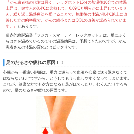
『がん患者様の代謝は悪く、レッグホット15分の加温後10分での体温
上昇は、健常人の0.4℃に比較して、0.09℃と明らかに上昇していませ
ん。繰り返し温熱療法を受けることで、施術後の体温が0.4℃以上に改
善した方の約半数で、がんの縮小またはQOLの改善が認められていま
す。』
とあります。
遠赤外線脚温器「フジカ・スマーティ レッグホット」は、単にふく
らはぎを温めているのでその温熱効果は、予想できたのですが、がん
患者さんの体温の変化とはビックリです。
足のだるさや疲れの原因！！
心臓から一番遠い脚部は、重力に逆らって血液を心臓に送り返さなくて
はならないわけですから、どうしてもうっ血しやすくなってしまいます｡
これが、健康な方でも夕方になると足がほてったり、むくんだりするも
ので、足のだるさや疲れの原因です。