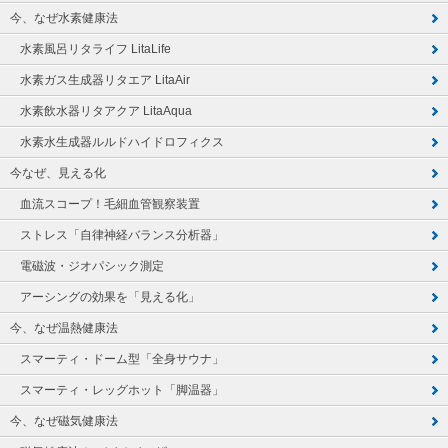
今、なぜ水素健康法
水素風呂リタライフ LitaLife
水素ガス生成器リタエア LitaAir
水素飲水器リタアクア LitaAqua
水素水生成器ルルドハイドロフィクス
今なぜ、見える化
血流スコープ！毛細血管観察装置
ストレス「自律神経バランス分析器」
電磁波・ジオパシック測定
アーシングの効果を「見える化」
今、なぜ温熱健康法
スマーティ・ドーム型「全身サウナ」
スマーティ・レッグホット「脚温器」
今、なぜ磁気健康法