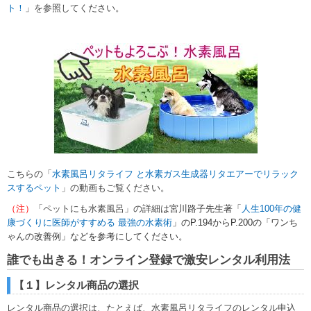
ト！
」を参照してください。
こちらの「
水素風呂リタライフ と水素ガス生成器リタエアーでリラック
スするペット
」の動画もご覧ください。
（注）
「ペットにも水素風呂」の詳細は
宮川路子先生
著「
人生100年の健
康づくりに医師がすすめる 最強の水素術
」のP.194からP.200の「ワンち
ゃんの改善例」などを
参考にして
ください。
誰でも出きる！オンライン登録で激安レンタル利用法
【１】レンタル商品の選択
レンタル商品の選択は、たとえば、水素風呂リタライフのレンタル申込