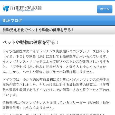
ホーム
BLHブログ
波動見える化でペットや動物の健康を守る！
ペットや動物の健康を守る！
ドイツ振動医学のバイオレゾナンス実践機レヨコンプシリーズはペット
（イヌ、ネコ）や家畜（馬）に対しても振動医学が用いられています。
イオレゾナンス・メソッドによって病状やストレスが改善されたりする
と、「プラセボ（思い込み）効果だろう」と疑う人も少なくありませ
ん。しかし、ペットや動物にはプラセボ効果は起こりません。
ドイツでは、今から約58年前最初に犬と馬にバイオレゾナンスの基本周
波数が確立されました。とりわけ馬に対する波動調整の研究は、世界有
数の競馬生産国であるドイツだけにその飼育に大きく役立ったと言われ
ています。
健康管理にバイオレゾナンスを採用しているブリーダー（獣医師・動物
取扱責任者）も少なくありません。