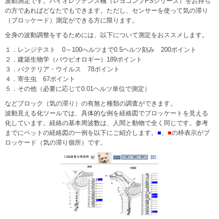
波動測定です。バイオレゾナンス機（レヨコンプPSシリーズ）をお持ち
の方であればどなたでもできます。ただし、センサーを使って気の滞り
（ブロッケード）測定ができる方に限ります。
全身の波動調整をするためには、以下について測定をおススメします。
１．レンジテスト 0～100へルツまで0.5ヘルツ刻み 200ポイント
２．建築生物学（バウビオロギー）189ポイント
３．バクテリア・ウイルス 78ポイント
４．寄生虫 67ポイント
５．その他（必要に応じて0.01ヘルツ単位で測定）
などブロック（気の滞り）の有無と種類の調査ができます。
波動見える化ツールでは、具体的な例を経絡図でブロッケートを見える
化しています。経絡の基本周波数は、人間と動物で全く同じです。参考
までにペットの経絡図の一例を以下にご紹介します。
■
、
■
の枠表示がブ
ロッケード（気の滞り個所）です。