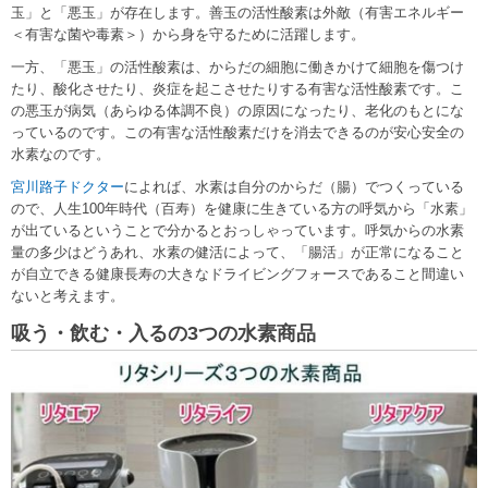
玉」と「悪玉」が存在します。善玉の活性酸素は外敵（有害エネルギー
＜有害な菌や毒素＞）から身を守るために活躍します。
一方、「悪玉」の活性酸素は、からだの細胞に働きかけて細胞を傷つけ
たり、酸化させたり、炎症を起こさせたりする有害な活性酸素です。こ
の悪玉が病気（あらゆる体調不良）の原因になったり、老化のもとにな
っているのです。この有害な活性酸素だけを消去できるのが安心安全の
水素なのです。
宮川路子ドクター
によれば、水素は自分のからだ（腸）でつくっている
ので、人生100年時代（百寿）を健康に生きている方の呼気から「水素」
が出ているということで分かるとおっしゃっています。呼気からの水素
量の多少はどうあれ、水素の健活によって、「腸活」が正常になること
が自立できる健康長寿の大きなドライビングフォースであること間違い
ないと考えます。
吸う・飲む・入るの3つの水素商品