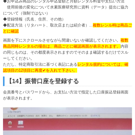
◆お申込み商品のレンタル申込金額と月額レンタル料金や支払い方法
使用前後の変化について水素医療研究所に資料（データ）提出に協力
について（強制ではない）
◆登録情報（氏名、住所、その他）
◆配送方法（リタハート、取次店または紹介者）...
複数レンル時は商品ご
とに確認
画面を下にスクロールさせながら間違いないか確認してください。
複数
商品同時レンタルの場合は、商品ごとに確認画面が表示されます。
内容
の同じものは、その都度表示されますのでそのまま確認するだけでスル
ーしてください。
ただし、特定商取引法に基づく表記にある
レンタル規約については、確
認項目の12項目に再度✔を入れて下さい。
【14】振替口座を登録する
会員番号とパスワードから、お支払い方法で指定した口座振込登録画面
が表示されます。