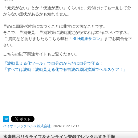
「元気がない」とか「便通が悪い」くらいは、気付けけても一見して分
からない症状があるかも知れません。
早めに原因や対策に気づくことは非常に大切なことです。
そこで、早期発見、早期対策に波動測定が役立れば本当にいいですネ。
ご質問などありましたらこちら弊社「
BLH健康サロン
」までお問合せ下
さい。
こちらの以下関連サイトもご覧ください。
「波動見える化ツール」で自分のからだは自分で守る！
「すべては波動！波動見える化で有害波の原因撲滅でヘルスケア！」
バイオロジックヘルス株式会社
| 2024.08.22 12:17
水素風呂リタライフをオンライン登録でレンタルする手順