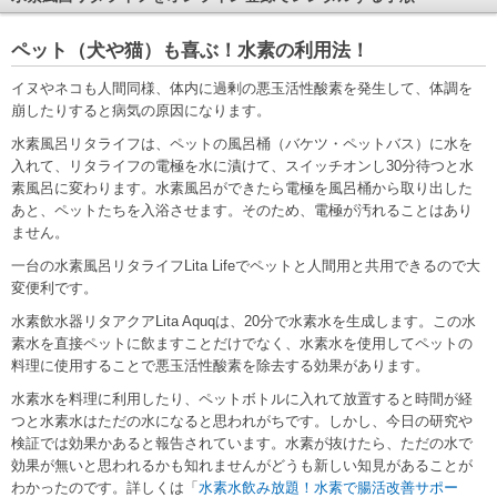
ペット（犬や猫）も喜ぶ！水素の利用法！
イヌやネコも人間同様、体内に過剰の悪玉活性酸素を発生して、体調を
崩したりすると病気の原因になります。
水素風呂リタライフは、ペットの風呂桶（バケツ・ペットバス）に水を
入れて、リタライフの電極を水に漬けて、スイッチオンし30分待つと水
素風呂に変わります。水素風呂ができたら電極を風呂桶から取り出した
あと、ペットたちを入浴させます。そのため、電極が汚れることはあり
ません。
一台の水素風呂リタライフLita Lifeでペットと人間用と共用できるので大
変便利です。
水素飲水器リタアクアLita Aquqは、20分で水素水を生成します。この水
素水を直接ペットに飲ますことだけでなく、水素水を使用してペットの
料理に使用することで悪玉活性酸素を除去する効果があります。
水素水を料理に利用したり、ペットボトルに入れて放置すると時間が経
つと水素水はただの水になると思われがちです。しかし、今日の研究や
検証では効果かあると報告されています。水素が抜けたら、ただの水で
効果が無いと思われるかも知れませんがどうも新しい知見があることが
わかったのです。詳しくは「
水素水飲み放題！水素で腸活改善サポー