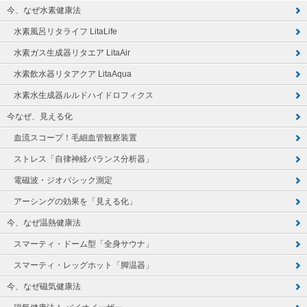
今、なぜ水素健康法
水素風呂リタライフ LitaLife
水素ガス生成器リタエア LitaAir
水素飲水器リタアクア LitaAqua
水素水生成器ルルドハイドロフィクス
今なぜ、見える化
血流スコープ！毛細血管観察装置
ストレス「自律神経バランス分析器」
電磁波・ジオパシック測定
アーシングの効果を「見える化」
今、なぜ温熱健康法
スマーティ・ドーム型「全身サウナ」
スマーティ・レッグホット「脚温器」
今、なぜ磁気健康法