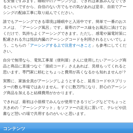
も安価ですみます。睡眠中のアーシングは、できれば家族みんなででき
るといいですから、自信のない方でもその気があれば是非、自前でアー
シングの配線工事に取り組んでください。
誰でもアーシングできる環境は睡眠中と入浴中です。簡単で一番のおス
スメは、「アーシング風呂」です。最寄のアース線をお風呂に漬けてお
くだけで、気持ちよくアーシングできます。ただし、感電や漏電対策に
配慮される方は抵抗内臓のアーシングコードを利用されるといいでしょ
う。こちらの「
アーシングする上で注意すべきこと
」も参考にしてくだ
さい。
自分で無理なら、電気工事屋（便利屋）さんに使用したいアーシング商
品と商品に直接つなぐ「接続コード」さえあれば、見積もってくれると
思います。専門家に頼むとちょっと費用が高くなるかも知れませんが？
実際に、家族全員がアーシングしようとすると、延長コードやスプリッ
ターの数も半端ではありません。すぐに数万円になり、肝心のアーシン
グ商品を加えると結構費用がかかります。
できれば、最初は小規模でみんなが使用できるリビングなどでちょっと
大きめの「アーシングマット」をソファーの足元に置いて、テレビや読
書など憩いの場で共用するのがいいと思います。
コンテンツ