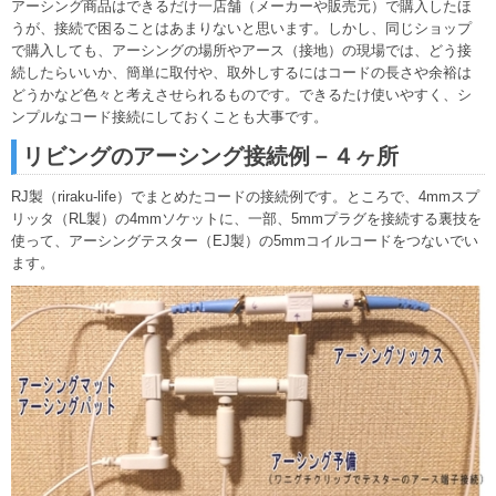
アーシング商品はできるだけ一店舗（メーカーや販売元）で購入したほ
うが、接続で困ることはあまりないと思います。しかし、同じショップ
で購入しても、アーシングの場所やアース（接地）の現場では、どう接
続したらいいか、簡単に取付や、取外しするにはコードの長さや余裕は
どうかなど色々と考えさせられるものです。できるたけ使いやすく、シ
ンプルなコード接続にしておくことも大事です。
リビングのアーシング接続例－４ヶ所
RJ製（riraku-life）でまとめたコードの接続例です。ところで、4mmスプ
リッタ（RL製）の4mmソケットに、一部、5mmプラグを接続する裏技を
使って、アーシングテスター（EJ製）の5mmコイルコードをつないでい
ます。