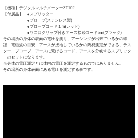
【機種】デジタルマルチメーターZT102
【付属品】 ●スプリッター
●プローブ(ステンレス製)
●プローブコード１m(レッド)
●ワニ口クリップ付きアース接続コード5m(ブラック)
その場所の身体の表面の電圧を測り、アーシングが出来ているかの確
認、電磁波の目安、アースが接地しているかの簡易測定ができる、テス
ター、プローブ、アースに繋げるコード、アースを分岐するスプリッタ
ーのセットになります。
※身体の電圧測定とは体内の電圧を測定するものではありません。
その場所の身体表面にある電圧を測定する事です。