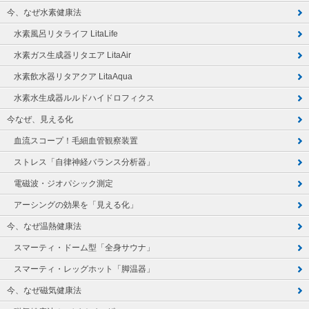
今、なぜ水素健康法
水素風呂リタライフ LitaLife
水素ガス生成器リタエア LitaAir
水素飲水器リタアクア LitaAqua
水素水生成器ルルドハイドロフィクス
今なぜ、見える化
血流スコープ！毛細血管観察装置
ストレス「自律神経バランス分析器」
電磁波・ジオパシック測定
アーシングの効果を「見える化」
今、なぜ温熱健康法
スマーティ・ドーム型「全身サウナ」
スマーティ・レッグホット「脚温器」
今、なぜ磁気健康法