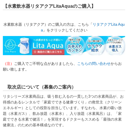
【水素飲水器リタアクアLitaAquaのご購入】
水素飲水器（リタアクア）のご購入の方は、こちら「
リタアクアLita Aqu
a
」
をクリックしてください
（注）
ご購入でご不明な点がありましたら、
こちらの問い合わせ
からお
願い致します。
取次店について（募集のご案内）
リタシリーズ水素商品は、吸う飲む入るの一貫した3つの水素商品が、お
得感のあるレンタルで「家庭でできる健康づくり」の救世主（クリーン
エネルギー）としての役割を担当しています。すなわち、水素の吸い放
題（水素ガス）、飲み放題（水素水）、入り放題（水素風呂）は、「家
庭でできる水素で健活！」を実現するドクターもススめる「最強の水素
健康法」のための基本構成なのです。