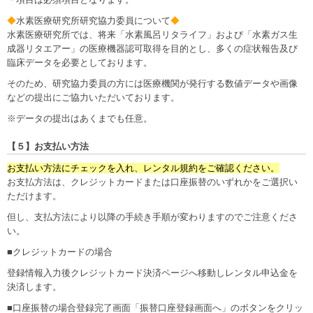
◆
水素医療研究所研究協力委員について
◆
水素医療研究所では、将来「水素風呂リタライフ」および「水素ガス生
成器リタエアー」の医療機器認可取得を目的とし、多くの症状報告及び
臨床データを必要としております。
そのため、研究協力委員の方には医療機関が発行する数値データや画像
などの提出にご協力いただいております。
※データの提出はあくまでも任意。
【５】お支払い方法
お支払い方法にチェックを入れ、レンタル規約をご確認ください。
お支払方法は、クレジットカードまたは口座振替のいずれかをご選択い
ただけます。
但し、支払方法により以降の手続き手順が変わりますのでご注意くださ
い。
■クレジットカードの場合
登録情報入力後クレジットカード決済ページへ移動しレンタル申込金を
決済します。
■口座振替の場合登録完了画面「振替口座登録画面へ」のボタンをクリッ