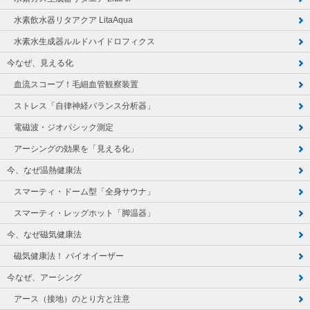
水素飲水器リタアクア LitaAqua
水素水生成器ルルドハイドロフィクス
今なぜ、見える化
血流スコープ！毛細血管観察装置
ストレス「自律神経バランス分析器」
電磁波・ジオパシック測定
アーシングの効果を「見える化」
今、なぜ温熱健康法
スマーティ・ドーム型「全身サウナ」
スマーティ・レッグホット「脚温器」
今、なぜ磁気健康法
磁気健康法！ バイオイーザー
今なぜ、アーシング
アース（接地）のとり方と注意