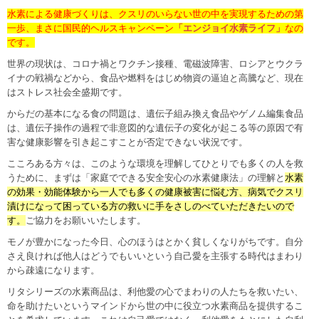
水素による健康づくりは、クスリのいらない世の中を実現するための第
一歩、まさに国民的ヘルスキャンペーン
「エンジョイ水素ライフ」
なの
です。
世界の現状は、コロナ禍とワクチン接種、電磁波障害、ロシアとウクラ
イナの戦禍などから、食品や燃料をはじめ物資の逼迫と高騰など、現在
はストレス社会全盛期です。
からだの基本になる食の問題は、遺伝子組み換え食品やゲノム編集食品
は、遺伝子操作の過程で非意図的な遺伝子の変化が起こる等の原因で有
害な健康影響を引き起こすことが否定できない状況です。
こころある方々は、このような環境を理解してひとりでも多くの人を救
うために、まずは「家庭でできる安全安心の水素健康法」の理解と
水素
の効果・効能体験から一人でも多くの健康被害に悩む方、病気でクスリ
漬けになって困っている方の救いに手をさしのべていただきたいので
す。
ご協力をお願いいたします。
モノが豊かになった今日、心のほうはとかく貧しくなりがちです。自分
さえ良ければ他人はどうでもいいという自己愛を主張する時代はまわり
から疎遠になります。
リタシリーズの水素商品は、利他愛の心でまわりの人たちを救いたい、
命を助けたいというマインドから世の中に役立つ水素商品を提供するこ