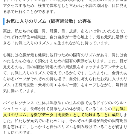
アクセスするため、検査で異常なしと言われた不調の原因を、目に見え
る形で紐解くことができます。
お気に入りのリズム（固有周波数）の存在
実は、私たちの心臓、胃、肝臓、目、皮膚、あるいは骨にいたるまで、
それぞれの部位や組織は、自分自身が一番心地よく、最も元気に活動で
きる「お気に入りのリズム」を生まれながらに持っています。
心臓には心臓が最も健康に波打つための固有のリズムがあり、胃には食
べたものを心地よく消化するための固有の振動があります。また、目が
見えるのも、目の細胞が特定の光の周波数をキャッチするアンテナとし
て、お気に入りのリズムで震えているからです。このように、全身のあ
らゆるパーツがそれぞれの持ち場で、自分に与えられたお気に入りのリ
ズム（固有周波数：天与の高エネルギー源）をキープしながら、毎日健
気に働いています。
バイオレゾナンス（生体共鳴療法）の生みの親であるドイツのパウル・
シュミットは、長年かけて健康な人の体が発しているこれらの
「お気に
入りのリズム」を
数字データ（周波数）として記録することに成功
しま
した。私たちが元気でいるためには、それぞれの臓器が自分の固有周波
数を忘れずに、しっかりと自分のリズムを刻み続けていることが何より
も大切なのです。