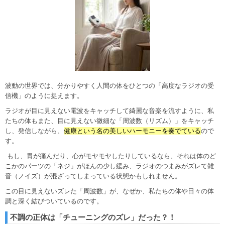
波動の世界では、分かりやすく人間の体をひとつの「高度なラジオの受
信機」のように捉えます。
ラジオが目に見えない電波をキャッチして綺麗な音楽を流すように、私
たちの体もまた、目に見えない微細な「周波数（リズム）」をキャッチ
し、発信しながら、
健康という名の美しいハーモニーを奏でている
ので
す。
もし、胃が痛んだり、心がモヤモヤしたりしているなら、それは体のど
こかのパーツの「ネジ」がほんの少し緩み、ラジオのつまみがズレて雑
音（ノイズ）が混ざってしまっている状態かもしれません。
この目に見えないズレた「周波数」が、なぜか、私たちの体や日々の体
調と深く結びついているのです。
不調の正体は「チューニングのズレ」だった？！