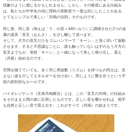
現象のように感じるかもしれません。しかし、その根底にある仕組み
は、私たちが中学生の頃に理科の実験室で一度は目にしたことがある、
とてもシンプルで美しい「共鳴の法則」そのものです。
同じ形、同じ音（例えば「ラ」の音＝440ヘルツ）に調律された2つの金
属の道具「音叉（おんさ）」を少し離して並べます。
そして、片方の音叉だけをゴムハンマーで「キーン」と強く叩いて振動
させます。すると不思議なことに、誰も触っていないはずのもう片方の
音叉までもが、突然「キーン」と一緒になって美しく鳴り出し、震え
（共振）始めるのです。
空間を隔てていても、全く同じ周波数（リズム）を持つもの同士は、見
えない波を介してエネルギーを分け合い、同じように響き合うという宇
宙の絶対的なルールです。
バイオレゾナンス（生体共鳴療法）とは、この「音叉の共鳴」の仕組み
をそのまま人間の体に応用したものです。正しい音を響かせれば、相手
も自然と正しい音で震え出す。これがすべて（共鳴）の始まりです。