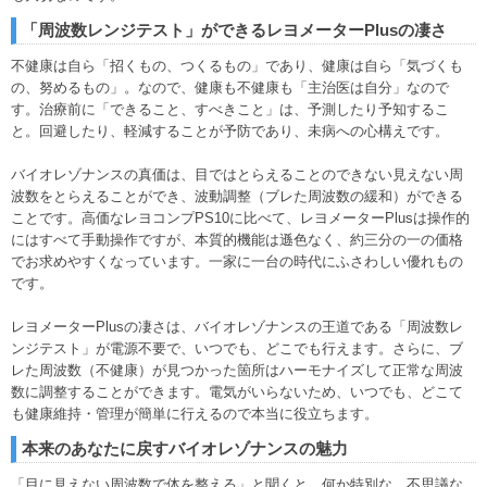
「周波数レンジテスト」ができるレヨメーターPlusの凄さ
不健康は自ら「招くもの、つくるもの」であり、健康は自ら「気づくも
の、努めるもの」。なので、健康も不健康も「主治医は自分」なので
す。治療前に「できること、すべきこと」は、予測したり予知するこ
と。回避したり、軽減することが予防であり、未病への心構えです。
バイオレゾナンスの真価は、目ではとらえることのできない見えない周
波数をとらえることができ、波動調整（ブレた周波数の緩和）ができる
ことです。高価なレヨコンプPS10に比べて、レヨメーターPlusは操作的
にはすべて手動操作ですが、本質的機能は遜色なく、約三分の一の価格
でお求めやすくなっています。一家に一台の時代にふさわしい優れもの
です。
レヨメーターPlusの凄さは、バイオレゾナンスの王道である「周波数レ
ンジテスト」が電源不要で、いつでも、どこでも行えます。さらに、ブ
レた周波数（不健康）が見つかった箇所はハーモナイズして正常な周波
数に調整することができます。電気がいらないため、いつでも、どこて
も健康維持・管理が簡単に行えるので本当に役立ちます。
本来のあなたに戻すバイオレゾナンスの魅力
「目に見えない周波数で体を整える」と聞くと、何か特別な、不思議な