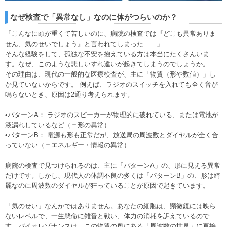
なぜ検査で「異常なし」なのに体がつらいのか？
「こんなに頭が重くて苦しいのに、病院の検査では『どこも異常ありま
せん、気のせいでしょう』と言われてしまった……」
そんな経験をして、孤独な不安を抱えている方は本当にたくさんいま
す。なぜ、このような悲しいすれ違いが起きてしまうのでしょうか。
その理由は、現代の一般的な医療検査が、主に「物質（形や数値）」し
か見ていないからです。 例えば、ラジオのスイッチを入れても全く音が
鳴らないとき、原因は2通り考えられます。
•パターンA： ラジオのスピーカーが物理的に破れている、または電池が
液漏れしているなど（＝形の異常）
•パターンB： 電源も形も正常だが、放送局の周波数とダイヤルが全く合
っていない（＝エネルギー・情報の異常）
病院の検査で見つけられるのは、主に「パターンA」の、形に見える異常
だけです。しかし、現代人の体調不良の多くは「パターンB」の、形は綺
麗なのに周波数のダイヤルが狂っていることが原因で起きています。
「気のせい」なんかではありません。あなたの細胞は、顕微鏡には映ら
ないレベルで、一生懸命に雑音と戦い、体力の消耗を訴えているので
す。バイオレゾナンスは、この物質の奥にある「周波数の世界」に直接