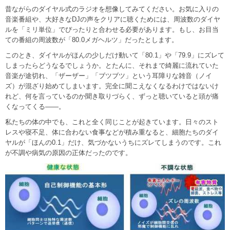
昔ながらのダイヤル式のラジオを想像してみてください。お気に入りの
音楽番組や、大好きなDJの声をクリアに聴くためには、周波数のダイヤ
ルを「ミリ単位」でぴったりと合わせる必要があります。もし、お目当
ての番組の周波数が「80.0メガヘルツ」だったとします。
このとき、ダイヤルがほんの少しだけ動いて「80.1」や「79.9」にズレて
しまったらどうなるでしょうか。とたんに、それまで綺麗に流れていた
音楽が途切れ、「ザーザー」「ブツブツ」という耳障りな雑音（ノイ
ズ）が混ざり始めてしまいます。完全に聞こえなくなるわけではないけ
れど、何を言っているのか聞き取りづらく、ずっと聴いていると頭が痛
くなってくる――。
私たちの体の中でも、これと全く同じことが起きています。日々のスト
レスや寝不足、体に合わない食事などが積み重なると、細胞たちのダイ
ヤルが「ほんの0.1」だけ、気づかないうちにズレてしまうのです。これ
が不調や病気の原因の正体だったのです。