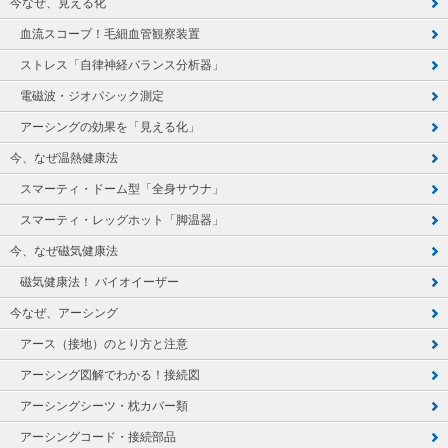
今なぜ、見える化
血流スコープ！毛細血管観察装置
ストレス「自律神経バランス分析器」
電磁波・ジオパシック測定
アーシングの効果を「見える化」
今、なぜ温熱健康法
スマーティ・ドーム型「全身サウナ」
スマーティ・レッグホット「脚温器」
今、なぜ磁気健康法
磁気健康法！ バイオイーザー
今なぜ、アーシング
アース（接地）のとり方と注意
アーシング図解でわかる！接続図
アーシングシーツ・枕カバー類
アーシングコード・接続部品