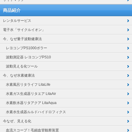
商品紹介
レンタルサービス
電子水「サイクルイオン」
今、なぜ量子波動健康法
レヨコンプPS1000ポラー
波動測定器 レヨコンプPS10
波動見える化ツール
今、なぜ水素健康法
水素風呂リタライフ LitaLife
水素ガス生成器リタエア LitaAir
水素飲水器リタアクア LitaAqua
水素水生成器ルルドハイドロフィクス
今なぜ、見える化
血流スコープ！毛細血管観察装置