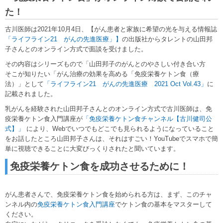
た！
古川医師は2021年10月4日、【がん患者と家族に希望の光を与える情報誌
「ライフライン21 がんの先進医療」】
の出版社からタレントの山田邦
子さんとのオンライン方式で面談を受けました。
その内容はシリーズもので「山田邦子のがんとのやさしい付き合い方
そこが知りたい「がん治療の効果を高める「免疫栄養ケトン食（療
法）」として
「ライフライン21 がんの先進医療 2021 Oct Vol.43」
に
記載されました。
乳がんを経験された山田邦子さんとのオンライン方式で古川医師は、免
疫栄養ケトン食入門講座が
「免疫栄養ケトン食チャンネル【古川健司公
式】」
により、Webでいつでもどこでも見られるようになっていること
をお話したところ山田邦子さんは、それはすごい！YouTubeでスマホで簡
単に視聴できることに大変びっくりされたと聞いています。
免疫栄養ケトン食を成功させるために！
がん患者さんで、免疫栄養ケトン食を始められる方は、まず、このチャ
ンネル内の
免疫栄養ケトン食入門講座
でケトン食の基本をマスターして
ください。