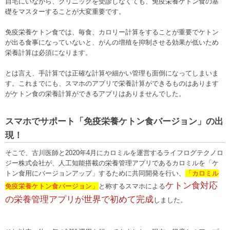
自宅にいながら、クリニックを受診しなくても、免疫栄養ケトン食の基
礎をマスターすることが大変重要です。
免疫栄養ケトン食では、毎食、カロリー計算をすることが重要でケトン
が出る食事になっていないと、がんの増殖を抑制させる効果が低いため
栄養計算は必須になります。
とは言え、手計算では正確な計算や細かい管理も面倒になってしまいま
す。これまでにも、スマホのアプリで栄養計算ができるものはあります
がケトン食の栄養計算ができるアプリはありませんでした。
スマホでサポート「免疫栄養ケトン食バージョン」の出
現！
そこで、古川医師と2020年4月にカロミルを運営するライフログテクノロ
ジー株式会社が、人工知能搭載の栄養管理アプリであるカロミルを「ケ
トン食用にバージョンアップ」するために共同開発を行い、
「カロミル
ケトン食対応
免疫栄養ケトン食バージョン」
と称するスマホによる
の栄養管理アプリが世界で初めて完成
しました。