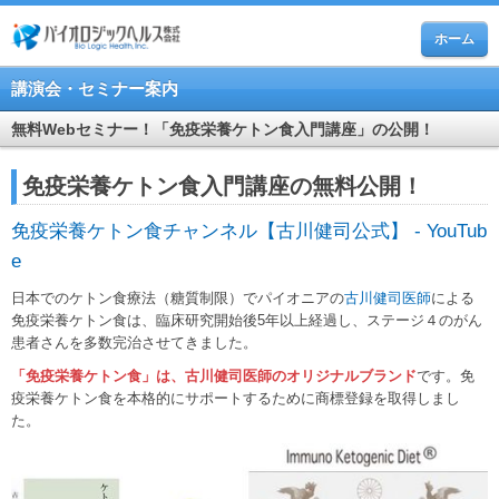
ホーム
講演会・セミナー案内
無料Webセミナー！「免疫栄養ケトン食入門講座」の公開！
免疫栄養ケトン食入門講座の無料公開！
免疫栄養ケトン食チャンネル【古川健司公式】 - YouTub
e
日本でのケトン食療法（糖質制限）でパイオニアの
古川健司医師
による
免疫栄養ケトン食は、臨床研究開始後5年以上経過し、ステージ４のがん
患者さんを多数完治させてきました。
「免疫栄養ケトン食」は、古川健司医師のオリジナルブランド
です。免
疫栄養ケトン食を本格的にサポートするために商標登録を取得しまし
た。