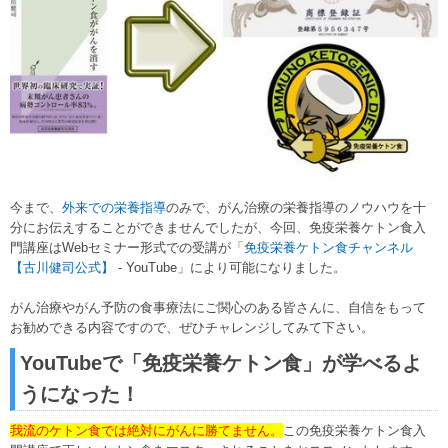
今まで、
外来での栄養指導
のみで、がん治療の栄養指導のノウハウを十
分にお伝えすることができませんでしたが、今回、免疫栄養ケトン食入
門講座はWebセミナー形式での受講が
「免疫栄養ケトン食チャンネル
【古川健司公式】
- YouTube」により可能になりました。
がん治療やがん予防の食事療法にご関心のある皆さんに、自信をもって
お勧めできる内容ですので、ぜひチャレンジしてみて下さい。
YouTubeで「免疫栄養ケトン食」が学べるよ
うになった！
我流のケトン食では絶対にがんに勝てません。
この免疫栄養ケトン食入