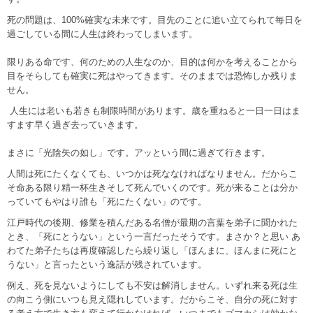
死の問題は、100%確実な未来です。目先のことに追い立てられて毎日を
過ごしている間に人生は終わってしまいます。
限りある命です、何のための人生なのか、目的は何かを考えることから
目をそらしても確実に死はやってきます。そのままでは恐怖しか残りま
せん。
人生には老いも若きも制限時間があります。歳を重ねると一日一日はま
すます早く過ぎ去っていきます。
まさに「光陰矢の如し」です。アッという間に過ぎて行きます。
人間は死にたくなくても、いつかは死ななければなりません。だからこ
そ命ある限り精一杯生きそして死んでいくのです。死が来ることは分か
っていてもやはり誰も「死にたくない」のです。
江戸時代の後期、修業を積んだある名僧が最期の言葉を弟子に聞かれた
とき、「死にとうない」という一言だったそうです。まさか？と思い あ
わてた弟子たちは再度確認したら繰り返し「ほんまに、ほんまに死にと
うない」と言ったという逸話が残されています。
例え、死を見ないようにしても不安は解消しません。いずれ来る死は生
の向こう側にいつも見え隠れしています。だからこそ、自分の死に対す