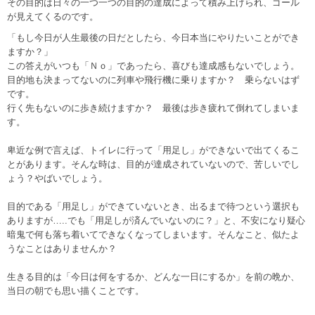
その目的は日々の一つ一つの目的の達成によって積み上げられ、ゴール
が見えてくるのです。
「もし今日が人生最後の日だとしたら、今日本当にやりたいことができ
ますか？」
この答えがいつも「Ｎｏ」であったら、喜びも達成感もないでしょう。
目的地も決まってないのに列車や飛行機に乗りますか？ 乗らないはず
です。
行く先もないのに歩き続けますか？ 最後は歩き疲れて倒れてしまいま
す。
卑近な例で言えば、トイレに行って「用足し」ができないで出てくるこ
とがあります。そんな時は、目的が達成されていないので、苦しいでし
ょう？やばいでしょう。
目的である「用足し」ができていないとき、出るまで待つという選択も
ありますが…..でも「用足しが済んでいないのに？」と、不安になり疑心
暗鬼で何も落ち着いてできなくなってしまいます。そんなこと、似たよ
うなことはありませんか？
生きる目的は「今日は何をするか、どんな一日にするか」を前の晩か、
当日の朝でも思い描くことです。