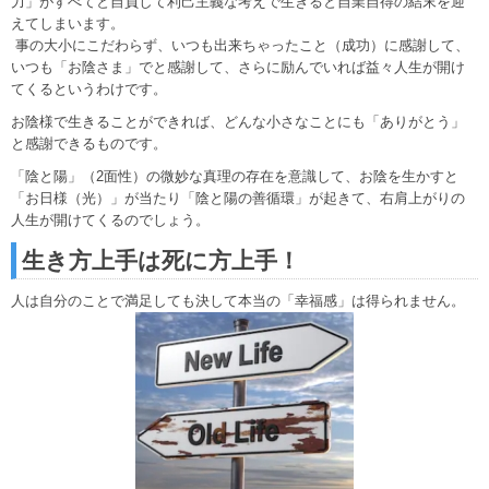
力」がすべてと自負して利己主義な考えで生きると自業自得の結末を迎
えてしまいます。
事の大小にこだわらず、いつも出来ちゃったこと（成功）に感謝して、
いつも「お陰さま」でと感謝して、さらに励んでいれば益々人生が開け
てくるというわけです。
お陰様で生きることができれば、どんな小さなことにも「ありがとう」
と感謝できるものです。
「陰と陽」（2面性）の微妙な真理の存在を意識して、お陰を生かすと
「お日様（光）」が当たり「陰と陽の善循環」が起きて、右肩上がりの
人生が開けてくるのでしょう。
生き方上手は死に方上手！
人は自分のことで満足しても決して本当の「幸福感」は得られません。