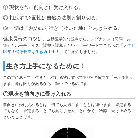
① 現状を常に前向きに受け入れる。
② 相反する2面性は自然の法則と割り切る。
③ 一切は自然の成り行き（蒔いた種）とあきらめる。
健康長寿のコツは
、波動医学的な観点から、レゾナンス（同調・共
振）とハーモナイズ（調整・調和）というキーワードでこちらの
「人生1
00年！健康長寿は生き方上手！」
でご紹介しました。
生き方上手になるために！
この世にあって、生きとし生ける物はすべて100％の確立で「死」を迎え
ます。命は限りがあるから、輝いているのです。
①現状を前向きに受け入れる
前向きに受け入れるとは、何でも見過ごすこととは違います。肯定する
でもなく、否定することでもありません。とにかく、冷静に受け止める
ということです。