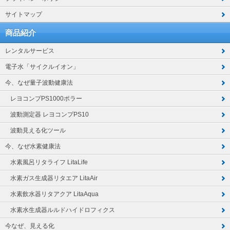
サイトマップ
商品紹介
レンタルサービス
電子水「サイクルイオン」
今、なぜ量子波動健康法
レヨコンプPS1000ポラー
波動測定器 レヨコンプPS10
波動見える化ツール
今、なぜ水素健康法
水素風呂リタライフ LitaLife
水素ガス生成器リタエア LitaAir
水素飲水器リタアクア LitaAqua
水素水生成器ルルドハイドロフィクス
今なぜ、見える化