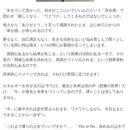
「生きていて良かった、自分がここにいていいんだという「存在感」で
思わず「嬉しくなり」「ワクワク」してくるものではないでしょうか。
他人から「ありがとう」と言って感謝されたとき、はじめて心からの
「幸せ感」が得られるのです。
夢もなく、自己満足もなく、生きる目的もないと悩み苦しんで悶々とし
ている間に時は過ぎ、いつの間にか墓標が立ってしまいます。
「原因があるから結果が生じる」という因果の法則がある一方で、その
逆の「明確な結果を決めると、原因がつくり出される」という因果逆転
の法則もあるのです。
具体的にイメージできれば、それだけ実現に近づきます♪
エネルギーを出せるのは“今”だけ、過去と未来は頭の中（想像の世界）だ
け、「今」が過去と未来をつくっているのです。遅いことは決してあり
ません。
「今」に集中すれば必ず変えられます。ワクワクしながら、今日もまた
できることから一歩ずつ。
「これまで通りの人生でいいですか？」、「Yes or No」決めるのは今で