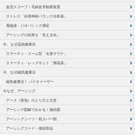
血流スコープ！毛細血管観察装置
ストレス「自律神経バランス分析器」
電磁波・ジオパシック測定
アーシングの効果を「見える化」
今、なぜ温熱健康法
スマーティ・ドーム型「全身サウナ」
スマーティ・レッグホット「脚温器」
今、なぜ磁気健康法
磁気健康法！ バイオイーザー
今なぜ、アーシング
アース（接地）のとり方と注意
アーシング図解でわかる！接続図
アーシングシーツ・枕カバー類
アーシングコード・接続部品