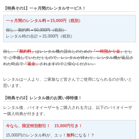
【特典その1】一ヶ月間のレンタルサービス！
一ヶ月間のレンタル料＝15,000円（税別）
但し、契約料＝50,000円（税別）
レンタル時の合計＝15,000円（税別）
但し、
「契約料」
はレンタル機の貸出しのための
「一時預かり金」
とし
て ご準備していただくもので、レンタルが終わり、レンタル機が返品さ
れた時点で
「返金」
されますのでご安心ください。
レンタルは一人より、ご家族など皆さんでご使用になられるのが良いと
思います。
【特典その2】レンタル後のお買い得特価！
レンタル後、バイオイーザーをご購入される方は、以下のバイオイーザ
ー購入特典が付きます。
今なら、限定特別割引！ 15,000円引き！
15,000円のレンタル料が、エッ！
無料
になる！？