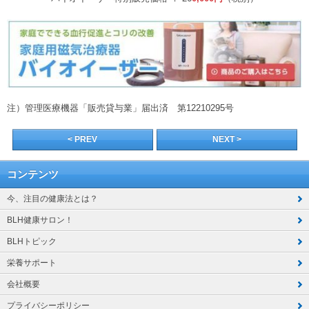
注）管理医療機器「販売貸与業」届出済 第12210295号
< PREV
NEXT >
コンテンツ
今、注目の健康法とは？
BLH健康サロン！
BLHトピック
栄養サポート
会社概要
プライバシーポリシー