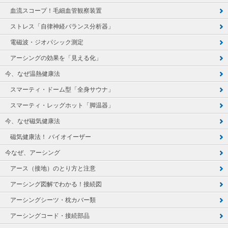
血流スコープ！毛細血管観察装置
ストレス「自律神経バランス分析器」
電磁波・ジオパシック測定
アーシングの効果を「見える化」
今、なぜ温熱健康法
スマーティ・ドーム型「全身サウナ」
スマーティ・レッグホット「脚温器」
今、なぜ磁気健康法
磁気健康法！ バイオイーザー
今なぜ、アーシング
アース（接地）のとり方と注意
アーシング図解でわかる！接続図
アーシングシーツ・枕カバー類
アーシングコード・接続部品