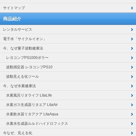
サイトマップ
商品紹介
レンタルサービス
電子水「サイクルイオン」
今、なぜ量子波動健康法
レヨコンプPS1000ポラー
波動測定器 レヨコンプPS10
波動見える化ツール
今、なぜ水素健康法
水素風呂リタライフ LitaLife
水素ガス生成器リタエア LitaAir
水素飲水器リタアクア LitaAqua
水素水生成器ルルドハイドロフィクス
今なぜ、見える化