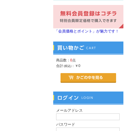
「会員価格とポイント」が魅力です！
商品数：
0
点
合計
：
￥0
(税込)
メールアドレス
パスワード