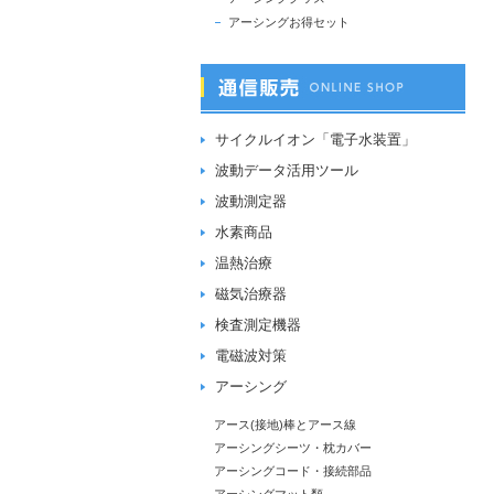
アーシングお得セット
サイクルイオン「電子水装置」
波動データ活用ツール
波動測定器
水素商品
温熱治療
磁気治療器
検査測定機器
電磁波対策
アーシング
アース(接地)棒とアース線
アーシングシーツ・枕カバー
アーシングコード・接続部品