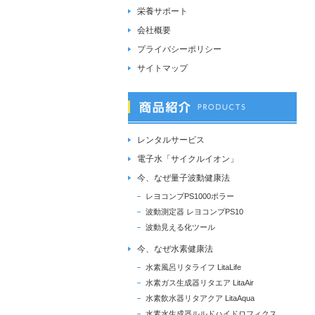
栄養サポート
会社概要
プライバシーポリシー
サイトマップ
レンタルサービス
電子水「サイクルイオン」
今、なぜ量子波動健康法
レヨコンプPS1000ポラー
波動測定器 レヨコンプPS10
波動見える化ツール
今、なぜ水素健康法
水素風呂リタライフ LitaLife
水素ガス生成器リタエア LitaAir
水素飲水器リタアクア LitaAqua
水素水生成器ルルドハイドロフィクス