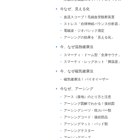
今なぜ、見える化
血流スコープ！毛細血管観察装置
ストレス「自律神経バランス分析器」
電磁波・ジオパシック測定
アーシングの効果を「見える化」
今、なぜ温熱健康法
スマーティ・ドーム型「全身サウナ」
スマーティ・レッグホット「脚温器」
今、なぜ磁気健康法
磁気健康法！ バイオイーザー
今なぜ、アーシング
アース（接地）のとり方と注意
アーシング図解でわかる！接続図
アーシングシーツ・枕カバー類
アーシングコード・接続部品
アーシングマット・パッド類
アーシングテスター
アーシンググッズ