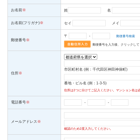
お名前
※
姓
名
お名前(フリガナ)
※
セイ
メイ
〒
-
郵便番号検索
郵便番号
※
郵便番号を入力後、クリックして
市区町村名 (例：千代田区神田神保町)
住所
※
番地・ビル名 (例：1-3-5)
住所は2つに分けてご記入ください。マンション名は
電話番号
※
-
-
メールアドレス
※
確認のため2度入力してください。