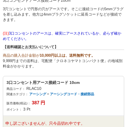
3口コンセントアース接続コード10cm
3穴コンセントで円形の穴がアースです。そこに接続コードの5mmプラグ
を差し込みます。他方は4mmプラグソケットに延長コードなどが接続で
きます。
(注)
3口コンセントのアースは、確実にアースされているか、必らず確か
めてください。
【送料確認とお支払いについて】
商品の購入合計金額が
10,000円以上は、送料無料です。
9,999円までの送料は、宅配便「クロネコヤマトコンパクト便」の地域別
料金がかかります。
3口コンセント用アース接続コード 10cm
RLAC10
商品コード：
アーシング
>
アーシングコード・接続部品
関連カテゴリ：
387
円
販売価格(税込)：
3
Pt
ポイント：
申し訳ございませんが、只今品切れ中です。