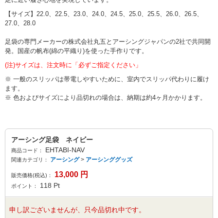
【サイズ】22.0、22.5、23.0、24.0、24.5、25.0、25.5、26.0、26.5、
27.0、28.0
足袋の専門メーカーの株式会社丸五とアーシングジャパンの2社で共同開
発。国産の帆布(綿の平織り)を使った手作りです。
(注)サイズは、注文時に「必ずご指定ください」
※ 一般のスリッパは帯電しやすいために、室内でスリッパ代わりに履け
ます。
※ 色およびサイズにより品切れの場合は、納期は約4ヶ月かかります。
アーシング足袋 ネイビー
EHTABI-NAV
商品コード：
アーシング
>
アーシンググッズ
関連カテゴリ：
13,000
円
販売価格(税込)：
118
Pt
ポイント：
申し訳ございませんが、只今品切れ中です。