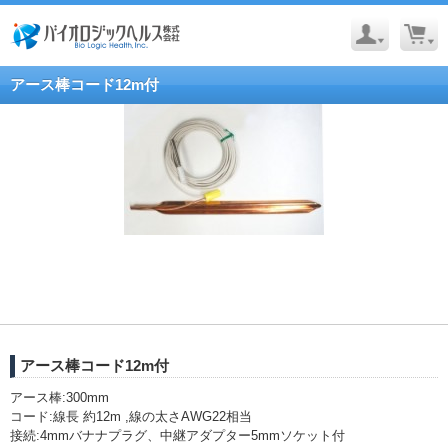
アース棒コード12m付
アース棒コード12m付
アース棒:300mm
コード:線長 約12m ,線の太さAWG22相当
接続:4mmバナナプラグ、中継アダプター5mmソケット付