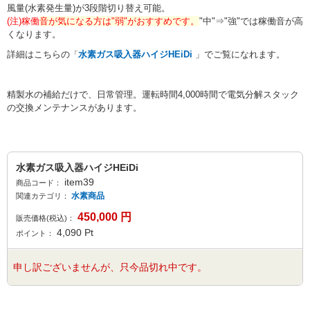
風量(水素発生量)が3段階切り替え可能。
(注)稼働
音が気になる方は"弱"がおすすめです。
"中"⇒"強"では稼働音が高
くなります。
詳細はこちらの
水素ガス吸入器ハイジHEiDi
」でご覧になれます。
「
精製水の補給だけで、日常管理。運転時間4,000時間で
電気分解スタック
の交換
メンテナンスがあります。
水素ガス吸入器ハイジHEiDi
item39
商品コード：
水素商品
関連カテゴリ：
450,000
円
販売価格(税込)：
4,090
Pt
ポイント：
申し訳ございませんが、只今品切れ中です。