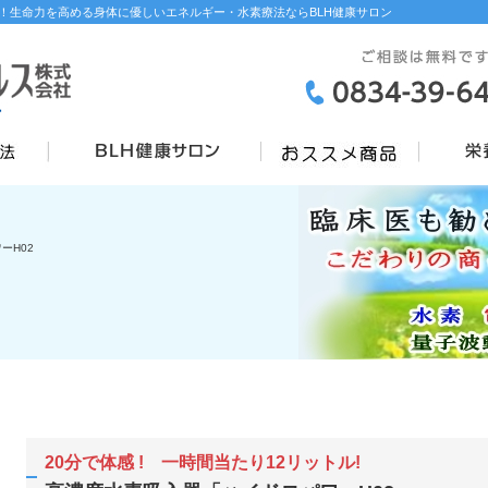
！生命力を高める身体に優しいエネルギー・水素療法ならBLH健康サロン
ーH02
20分で体感 ! 一時間当たり12リットル!