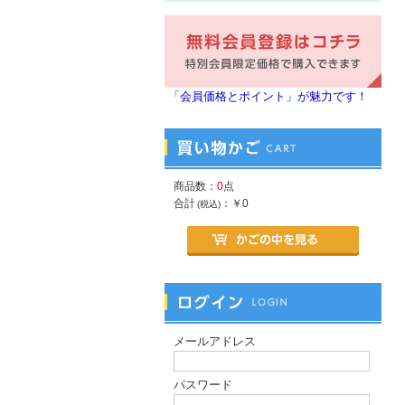
「会員価格とポイント」が魅力です！
商品数：
0
点
合計
：
￥0
(税込)
メールアドレス
パスワード