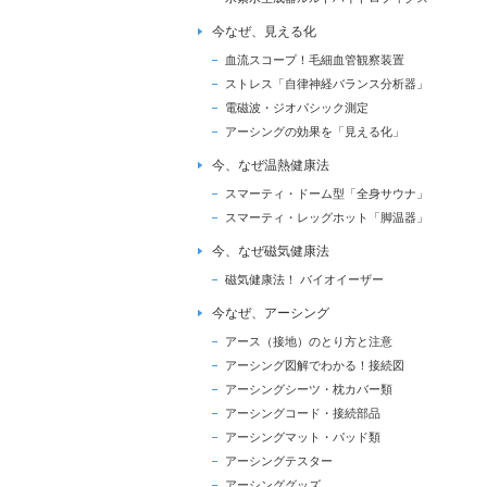
今なぜ、見える化
血流スコープ！毛細血管観察装置
ストレス「自律神経バランス分析器」
電磁波・ジオパシック測定
アーシングの効果を「見える化」
今、なぜ温熱健康法
スマーティ・ドーム型「全身サウナ」
スマーティ・レッグホット「脚温器」
今、なぜ磁気健康法
磁気健康法！ バイオイーザー
今なぜ、アーシング
アース（接地）のとり方と注意
アーシング図解でわかる！接続図
アーシングシーツ・枕カバー類
アーシングコード・接続部品
アーシングマット・パッド類
アーシングテスター
アーシンググッズ