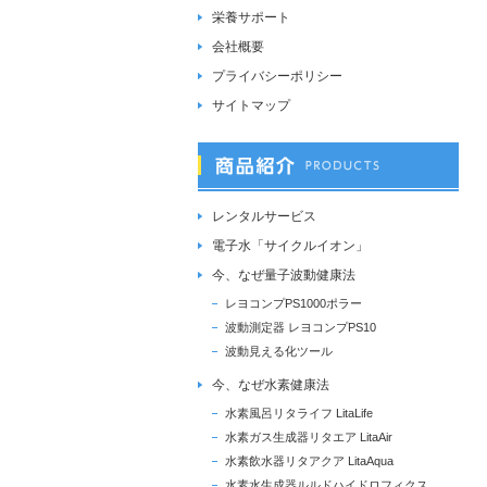
栄養サポート
会社概要
プライバシーポリシー
サイトマップ
レンタルサービス
電子水「サイクルイオン」
今、なぜ量子波動健康法
レヨコンプPS1000ポラー
波動測定器 レヨコンプPS10
波動見える化ツール
今、なぜ水素健康法
水素風呂リタライフ LitaLife
水素ガス生成器リタエア LitaAir
水素飲水器リタアクア LitaAqua
水素水生成器ルルドハイドロフィクス