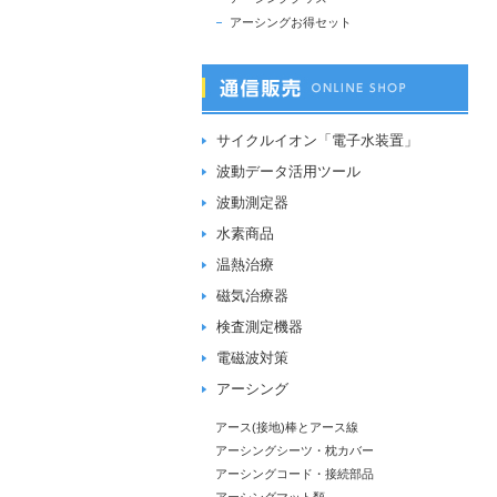
アーシングお得セット
サイクルイオン「電子水装置」
波動データ活用ツール
波動測定器
水素商品
温熱治療
磁気治療器
検査測定機器
電磁波対策
アーシング
アース(接地)棒とアース線
アーシングシーツ・枕カバー
アーシングコード・接続部品