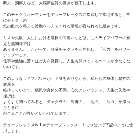
断力、洞察力など、大脳新皮質の働きが低下します。
このチャクラオープナーをデュープレックスに接続して接地すると、常
にチャクラの
気の乱れを整える波動を与えてくれる環境が得られる仕組みです。
ミスや失敗、人生における選択の間違いなどは、このライフパワーの衰
えと無関係では
ありません。したがって、牌臓チャクラを活性化し、「活力」をパワー
アップすると、
仕事や勉強に驚くほど力を発揮し、人生も開けてくるケースが少なくな
いのです。
このようなライフパワーが、全身を巡りながら、私たちの身体と精神の
健康を
維持しています。病気や身体の不調、心のアンバランス、人生の失敗や
挫折は、
よくよく調べてみると、チャクラの「制御力」「地力」「活力」が滞っ
たときに
起こることが多いといわれています。
デュープレックスⅣ LやデュープレックスⅢ Lにつないで下記のように使
用します。