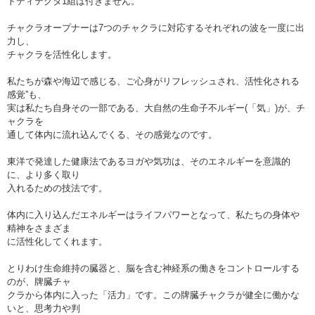
トディテクタ1組は付きません。
チャクラオープナーは7つのチャクラに対応するそれぞれの波を一度に出
力し、
チャクラを活性化します。
私たちが森や海辺で感じる、ご心身がリフレッシュされ、活性化される
感覚”も、
実は私たち自身その一部である、大自然の生命子不ルギー(「気」)が、チ
ャクラを
通して体内に流れ込んでくる、その感覚なのです。
東洋で発達した健康法であるヨガや気功は、そのエネルギーを意識的
に、より多く取り
入れるための技法です。
体内に入り込んだエネルギーはライフパワーとなって、私たちの身体や
精神をさまざま
に活性化してくれます。
とりわけ生命維持の臓器と、脳を含む神経系の働きをコントロールする
のが、牌臓チャ
クラから体内に入った「活力」です。この牌臓チャクラが健全に働かな
いと、思考力や判