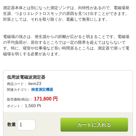
測定器本体とは別になった測定ゾンデは、向特性があるので、電磁場発
生源、つまりエレクトロスモッグの原因を見つけ出すことができます。
対策としては、それを取り除くか、遮蔽して無害にします。
電磁場の強さは、発生源からの距離が広がると弱まることです。電磁場
の平均負荷が、居住するところでは一定の限界を超えてはならないで
す。特に、寝室や仕事場など長い時間居るところは、測定器で測って電
磁場を弱くする必要があります。
低周波電磁波測定器
item23
商品コード：
検査測定機器
関連カテゴリ：
171,600
円
販売価格(税込)：
1,560
Pt
ポイント：
数量
カートに入れる