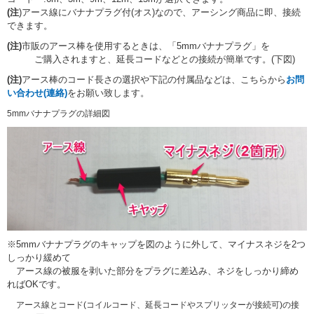
(注
)アース線にバナナプラグ付(オス)なので、アーシング商品に即、接続
できます。
(注)
市販のアース棒を使用するときは、「5mmバナナプラグ」を
ご購入されますと、延長コードなどとの接続が簡単です。(下図)
(注)
アース棒のコード長さの選択や下記の付属品などは、こちらから
お問
い合わせ(連絡)
をお願い致します。
5mmバナナプラグの詳細図
※5mmバナナプラグのキャップを図のように外して、マイナスネジを2つ
しっかり緩めて
アース線の被服を剥いた部分をプラグに差込み、ネジをしっかり締め
ればOKです。
アース線とコード(コイルコード、延長コードやスプリッターが接続可)の接