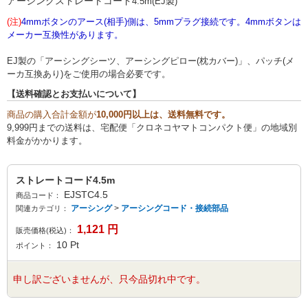
アーシングストレートコード
4.5m(EJ製)
(注)
4mmボタンのアース(相手)側は、5mmプラグ接続です。
4mmボタンは
メーカー互換性があります。
EJ製の「アーシングシーツ、アーシングピロー(枕カバー)」、パッチ(メ
ーカ互換あり)をご使用の場合必要です。
【送料確認とお支払いについて】
商品の購入合計金額が
10,000円以上は、送料無料です。
9,999円までの送料は、宅配便「クロネコヤマトコンパクト便」の地域別
料金がかかります。
ストレートコード4.5m
EJSTC4.5
商品コード：
アーシング
>
アーシングコード・接続部品
関連カテゴリ：
1,121
円
販売価格(税込)：
10
Pt
ポイント：
申し訳ございませんが、只今品切れ中です。