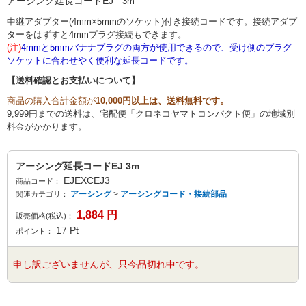
アーシング延長コードEJ
3m
中継アダプター(4mm×5mmのソケット)付き接続コードです。接続アダプ
ターをはずすと4mmプラグ接続もできます。
(注)
4mmと5mmバナナプラグの両方が使用できるので、受け側のプラグ
ソケットに合わせやく便利な延長コードです。
【送料確認とお支払いについて】
商品の購入合計金額が
10,000円以上は、送料無料です。
9,999円までの送料は、宅配便「クロネコヤマトコンパクト便」の地域別
料金がかかります。
アーシング延長コードEJ 3m
EJEXCEJ3
商品コード：
アーシング
>
アーシングコード・接続部品
関連カテゴリ：
1,884
円
販売価格(税込)：
17
Pt
ポイント：
申し訳ございませんが、只今品切れ中です。