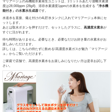
マリアージュの高機能水素発生ユニットは、1リットルあたり遊離水素濃
度は28,000ppm (28g/ℓ)、溶存水素濃度1ppmの水素水を生成する
「浄水機
能付き」の水素水生成器
です。
水道水を直接、備え付けの4L貯水タンクに入れてマリアージュ本体にセ
ットします。
あとは取水ボタンを押すだけで、セットしたグラスに、
高濃度水素水
が
すぐに注がれます。
待ち時間がありません。必要なとき、必要なだけお好き量の水素水がお
楽しみいただけます。
詳しくは、こちらの待たずに飲める!高濃度水素ガスが魅力「マリアージ
ュ」からご覧いただけます。
ご家庭で店舗で、高濃度水素水をお楽しみになりたい方は是非お試し下
さい。