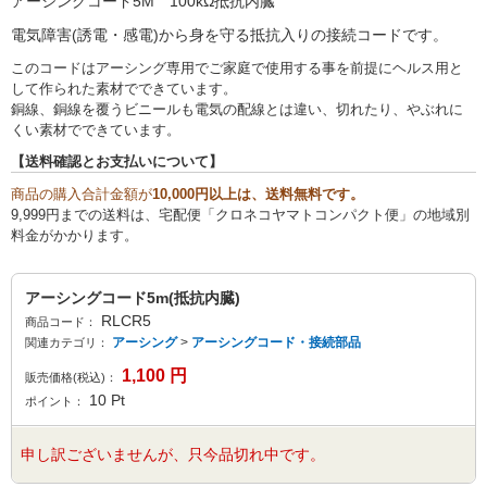
アーシングコード5M 100kΩ抵抗内臓
電気障害(誘電・感電)から身を守る抵抗入りの接続コードです。
このコードはアーシング専用でご家庭で使用する事を前提にヘルス用と
して作られた素材でできています。
銅線、銅線を覆うビニールも電気の配線とは違い、切れたり、やぶれに
くい素材でできています。
【送料確認とお支払いについて】
商品の購入合計金額が
10,000円以上は、送料無料です。
9,999円までの送料は、宅配便「クロネコヤマトコンパクト便」の地域別
料金がかかります。
アーシングコード5m(抵抗内臓)
RLCR5
商品コード：
アーシング
>
アーシングコード・接続部品
関連カテゴリ：
1,100
円
販売価格(税込)：
10
Pt
ポイント：
申し訳ございませんが、只今品切れ中です。