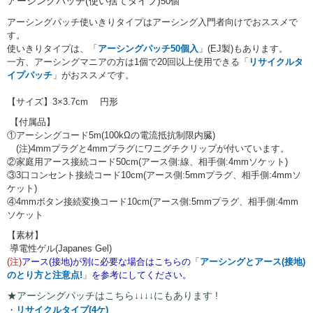
アーシングパッチ(使い捨てタイプ)
50個
アーシングパッチ使いきりタイプはアーシング入門者向けでおススメで
す。
使いきりタイプは、「
アーシングパッチ50個入
」(EJ製)もあります。
一方、アーシングマニアの方は1個で20回以上使用できる「
リサイクルタ
イプパッチ
」がおススメです。
【サイズ】3×3.7cm 円形
【付属品】
①アーシングコード5m(100kΩの電流抵抗制限内臓)
(注)4mmプラグと4mmプラグにワニグチクリップが付いています。
②家庭用アース接続コード50cm(アース側:線、相手側:4mmソケット)
③3口コンセント接続コード10cm(アース側:5mmプラグ、相手側:4mmソ
ケット)
④4mmボタン接続変換コード10cm(アース側:5mmプラグ、相手側:4mm
ソケット
【素材】
導電性ゲル(Japanes Gel)
(注)
アース(接地)が別に必要な場合はこちらの
「
アーシングとアース(接地)
のとり方と注意点!
」
を参考にしてください。
★アーシングパッチはこちら↓↓↓↓にもあります !
・
リサイクルタイプ(4ケ)