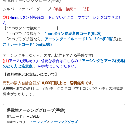
導電性
アーシンググローブ
(手袋)
シルバーファイバーグローブ !
(単品・接続コード別)
(注)
4mmボタン付接続コードがないとグローブでアーシングはできませ
ん!
【4mmボタン付接続コード↓↓↓↓】
4mmプラグ接続なら、
4mmボタン接続変換コード(RL製)
5mmプラグ接続なら、
アーシングコイルコード1.8～3.0m
(EJ製)
又は、
ストレートコード4.5m(EJ製)
アーシングをしながら、スマホ操作もできる手袋です!
(注)
アース(接地)が別に必要な場合はこちらの
「
アーシングとアース(接地)
のとり方と注意点!
」
を参考にしてください。
【送料確認とお支払いについて】
商品の購入合計金額が
10,000円以上は、送料無料です。
9,999円までの送料は、宅配便「クロネコヤマトコンパクト便」の地域別
料金がかかります。
導電性アーシンググローブ(手袋)
RLGLB
商品コード：
アーシング
>
アーシンググッズ
関連カテゴリ：