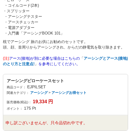
・コイルコード(2本)
・スプリッター
・アーシングテスター
・アースチェッカー
・電源アダプター
・入門書「アーシングBOOK 101」
枕でアーシング 旅のお供にお勧めのセットです。
頭、顔、首周りからアーシングされ、からだの静電気を取り除きます。
(注)
アース(接地)が別に必要な場合はこちらの
「
アーシングとアース(接地)
のとり方と注意点!
」
を参考にしてください。
アーシングピローケースセット
EJPILSET
商品コード：
アーシング
>
アーシングお得セット
関連カテゴリ：
19,334
円
販売価格(税込)：
175
Pt
ポイント：
申し訳ございませんが、只今品切れ中です。