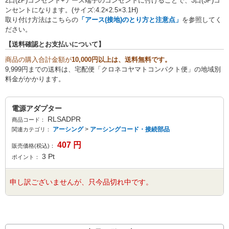
2口(2P)コンセント+アース端子のコンセントに付けることで、3口(3P)コ
ンセントになります。(サイズ:4.2×2.5×3.1H)
取り付け方法はこちらの
「アース(接地)のとり方と注意点」
を参照してく
ださい。
【送料確認とお支払いについて】
商品の購入合計金額が
10,000円以上は、送料無料です。
9,999円までの送料は、宅配便「クロネコヤマトコンパクト便」の地域別
料金がかかります。
電源アダプター
RLSADPR
商品コード：
アーシング
>
アーシングコード・接続部品
関連カテゴリ：
407
円
販売価格(税込)：
3
Pt
ポイント：
申し訳ございませんが、只今品切れ中です。