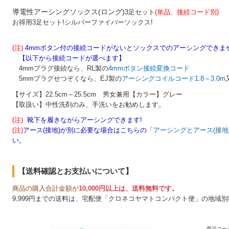
導電性アーシングソックス(ロング)
3足セット
(単品、接続コード別)
お得用3足セット!シルバーファイバーソックス!
(注)
4mmボタン付の接続コードがないとソックスでのアーシングできませ
【以下から接続コードが選べます
】
4mmプラグ接続なら、RL製の
4mmボタン接続変換コード
5mmプラグせつぞくなら、EJ製の
アーシングコイルコード1.8～3.0m
【サイズ】22.5cm～25.5cm 男女兼用【カラー】グレー
【取扱い】中性洗剤のみ、手洗いをお勧めします。
(注)
靴下を履きながらアーシングできます!
(注)
アース(接地)が別に必要な場合はこちらの
「
アーシングとアース(接地
い。
【送料確認とお支払いについて】
商品の購入合計金額が
10,000円以上は、送料無料です。
9,999円までの送料は、宅配便「クロネコヤマトコンパクト便」の地域
商品コード