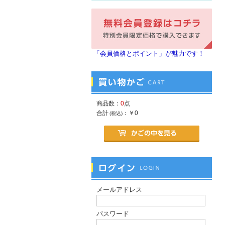
「会員価格とポイント」が魅力です！
商品数：
0
点
合計
：
￥0
(税込)
メールアドレス
パスワード