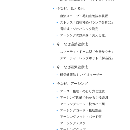
今なぜ、見える化
血流スコープ！毛細血管観察装置
ストレス「自律神経バランス分析器」
電磁波・ジオパシック測定
アーシングの効果を「見える化」
今、なぜ温熱健康法
スマーティ・ドーム型「全身サウナ」
スマーティ・レッグホット「脚温器」
今、なぜ磁気健康法
磁気健康法！ バイオイーザー
今なぜ、アーシング
アース（接地）のとり方と注意
アーシング図解でわかる！接続図
アーシングシーツ・枕カバー類
アーシングコード・接続部品
アーシングマット・パッド類
アーシングテスター
アーシンググッズ