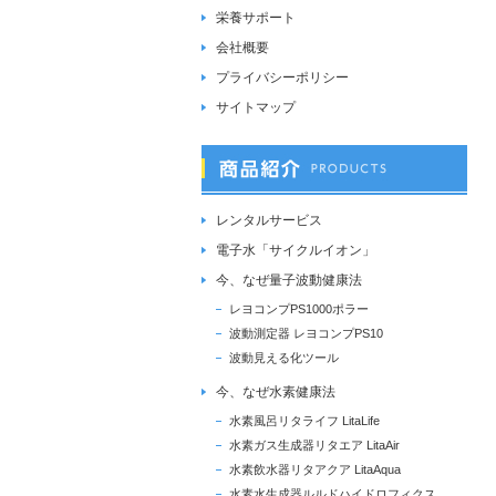
栄養サポート
会社概要
プライバシーポリシー
サイトマップ
レンタルサービス
電子水「サイクルイオン」
今、なぜ量子波動健康法
レヨコンプPS1000ポラー
波動測定器 レヨコンプPS10
波動見える化ツール
今、なぜ水素健康法
水素風呂リタライフ LitaLife
水素ガス生成器リタエア LitaAir
水素飲水器リタアクア LitaAqua
水素水生成器ルルドハイドロフィクス