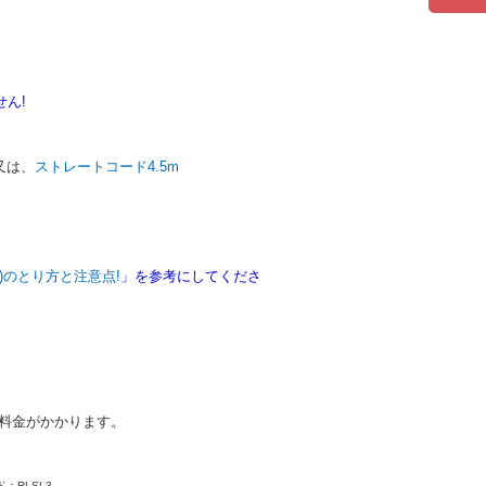
ん!
又は、
ストレートコード4.5m
)のとり方と注意点!
」
を参考にしてくださ
別料金がかかります。
：RLSL3