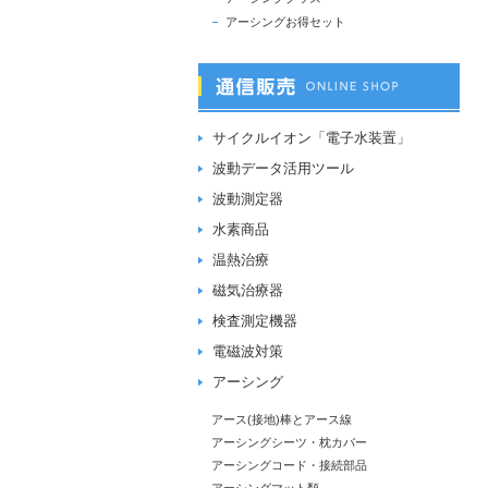
アーシングお得セット
サイクルイオン「電子水装置」
波動データ活用ツール
波動測定器
水素商品
温熱治療
磁気治療器
検査測定機器
電磁波対策
アーシング
アース(接地)棒とアース線
アーシングシーツ・枕カバー
アーシングコード・接続部品