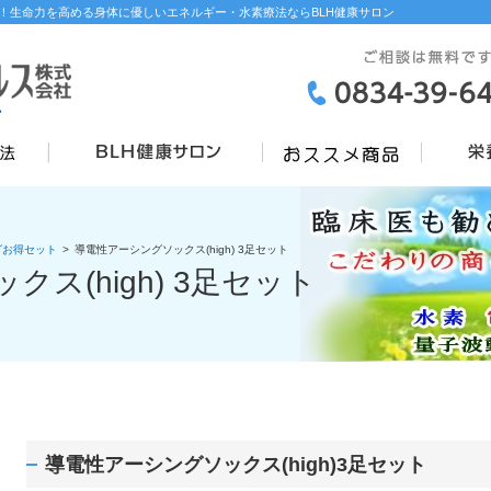
！生命力を高める身体に優しいエネルギー・水素療法ならBLH健康サロン
グお得セット
>
導電性アーシングソックス(high) 3足セット
ス(high) 3足セット
導電性アーシングソックス(high)3足セット