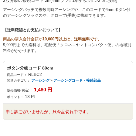
2股分岐の接続コード
2m(4mmプラグ1本からボタン2つに接続)
アーシングパッチで複数同時アーシングや、このコードで4mmボタン付
のアーシングソックスや、グローブ(手袋)に接続できます。
【送料確認とお支払いについて】
商品の購入合計金額が
10,000円以上は、送料無料です。
9,999円までの送料は、宅配便「クロネコヤマトコンパクト便」の地域別
料金がかかります。
ボタン分岐コード 80cm
RLBC2
商品コード：
アーシング
>
アーシングコード・接続部品
関連カテゴリ：
1,480
円
販売価格(税込)：
13
Pt
ポイント：
申し訳ございませんが、只今品切れ中です。