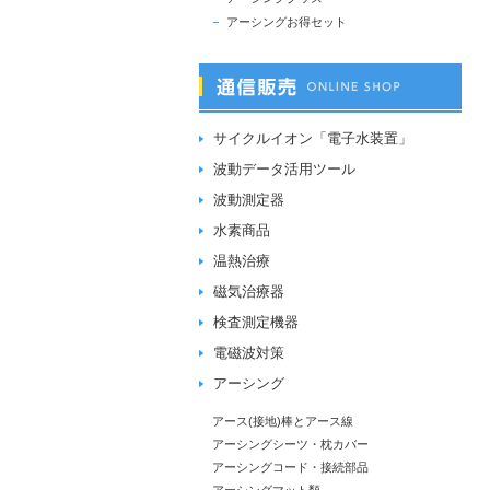
アーシングお得セット
サイクルイオン「電子水装置」
波動データ活用ツール
波動測定器
水素商品
温熱治療
磁気治療器
検査測定機器
電磁波対策
アーシング
アース(接地)棒とアース線
アーシングシーツ・枕カバー
アーシングコード・接続部品