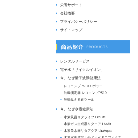
栄養サポート
会社概要
プライバシーポリシー
サイトマップ
レンタルサービス
電子水「サイクルイオン」
今、なぜ量子波動健康法
レヨコンプPS1000ポラー
波動測定器 レヨコンプPS10
波動見える化ツール
今、なぜ水素健康法
水素風呂リタライフ LitaLife
水素ガス生成器リタエア LitaAir
水素飲水器リタアクア LitaAqua
水素水生成器ルルドハイドロフィクス