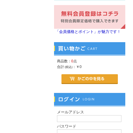
「会員価格とポイント」が魅力です！
商品数：
0
点
合計
：
￥0
(税込)
メールアドレス
パスワード