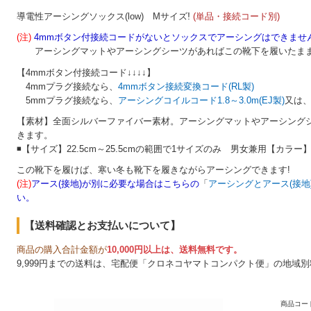
!
導電性アーシングソックス(low) Mサイズ
(単品・接続コード別)
(注)
4mmボタン付接続コードがないとソックスでアーシングはできません
アーシングマットやアーシングシーツがあればこの靴下を履いたまま
【4mmボタン付接続コード↓↓↓↓】
4mmプラグ接続なら、
4mmボタン接続変換コード(RL製)
5mmプラグ接続なら、
アーシングコイルコード1.8～3.0m
(EJ製)
又は
【素材】全面シルバーファイバー素材。アーシングマットやアーシング
きます。
◾【サイズ】22.5cm～25.5cmの範囲で1サイズのみ 男女兼用【カラー
この靴下を履けば、寒い冬も靴下を履きながらアーシングできます!
(注)
アース(接地)が別に必要な場合はこちらの
「
アーシングとアース(接地
い。
【送料確認とお支払いについて】
商品の購入合計金額が
10,000円以上は、送料無料です。
9,999円までの送料は、宅配便「クロネコヤマトコンパクト便」の地域
商品コード